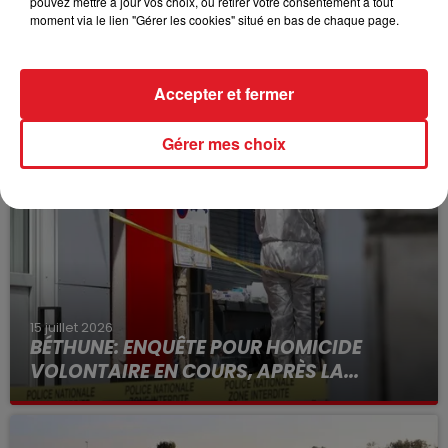
pouvez mettre à jour vos choix, ou retirer votre consentement à tout
moment via le lien "Gérer les cookies" situé en bas de chaque page.
Accepter et fermer
FIL D'ACTUS
Gérer mes choix
15 juillet 2026
BÉTHUNE: ENQUÊTE POUR HOMICIDE
VOLONTAIRE EN COURS, APRÈS LA...
Selon les premiers éléments, le logement servait
à des prostituées