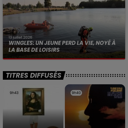
13 juillet 2026
WINGLES: UN JEUNE PERD LA VIE, NOYÉ À
LA BASE DE LOISIRS
La victime a coulé à pic
TITRES DIFFUSÉS
9h43
9h43
9h40
9h40