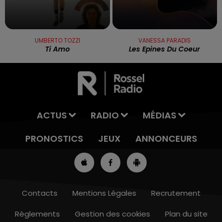
UMBERTO TOZZI
VANESSA PARADIS
Ti Amo
Les Epines Du Coeur
ACTUS
RADIO
MÉDIAS
PRONOSTICS
JEUX
ANNONCEURS
Contacts
Mentions Légales
Recrutement
Règlements
Gestion des cookies
Plan du site
11h00 - 12h00