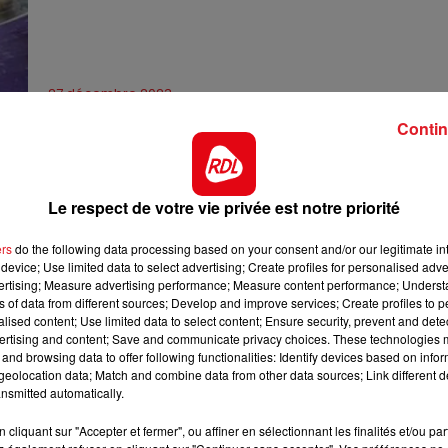
27 décembre 2023
L'HOROSCOPE 2024 AVEC SUZANN
Contin
SUR RDL !
Votre année 2024 sera t'elle heureuse 
Le respect de votre vie privée est notre priorité
ers
do the following data processing based on your consent and/or our legitimate int
device; Use limited data to select advertising; Create profiles for personalised adver
vertising; Measure advertising performance; Measure content performance; Unders
ns of data from different sources; Develop and improve services; Create profiles to 
alised content; Use limited data to select content; Ensure security, prevent and detect
ertising and content; Save and communicate privacy choices. These technologies
and browsing data to offer following functionalities: Identify devices based on infor
eolocation data; Match and combine data from other data sources; Link different de
nsmitted automatically.
cliquant sur "Accepter et fermer", ou affiner en sélectionnant les finalités et/ou pa