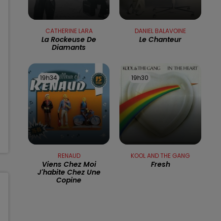
16h00 - 19h00
LE JUKEBOX RDL
CATHERINE LARA
DANIEL BALAVOINE
La Rockeuse De
Le Chanteur
Diamants
19h34
19h34
19h30
19h30
RENAUD
KOOL AND THE GANG
Viens Chez Moi
Fresh
J'habite Chez Une
Copine