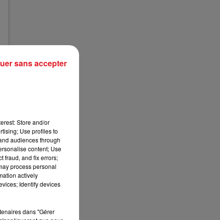
E
uer sans accepter
?
erest: Store and/or
tising; Use profiles to
tand audiences through
personalise content; Use
 fraud, and fix errors;
 may process personal
mation actively
vices; Identify devices
rtenaires dans "Gérer