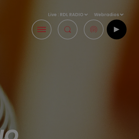
Live :
RDL RADIO
Webradios
IO