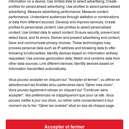
information on a device; Use limited data to select advertising; Create
12H00 - 13H00
profiles for personalised advertising; Use profiles to select personalised
advertising; Measure advertising performance; Measure content
performance; Understand audiences through statistics or combinations
of data from different sources; Develop and improve services; Create
profiles to personalise content; Use profiles to select personalised
content; Use limited data to select content; Ensure security, prevent and
detect fraud, and fix errors; Deliver and present advertising and content;
Save and communicate privacy choices. These technologies may
process personal data such as IP address and browsing data to offer
RDL & VOUS
following functionalities: Identify devices based on information actively
requested; Use precise geolocation data; Match and combine data from
avec Hervé
other data sources; Link different devices; Identify devices based on
information transmitted automatically.
Vous pouvez accepter en cliquant sur "Accepter et fermer", ou affiner en
13H00 - 16H00
sélectionnant les finalités et/ou partenaires dans "Gérer mes choix".
Vous pouvez également refuser en cliquant sur "Continuer sans
accepter". Vos préférences ne s'appliqueront que pour ce site. Vous
pouvez mettre à jour vos choix, ou retirer votre consentement à tout
moment via le lien "Gérer les cookies" situé en bas de chaque page.
Accepter et fermer