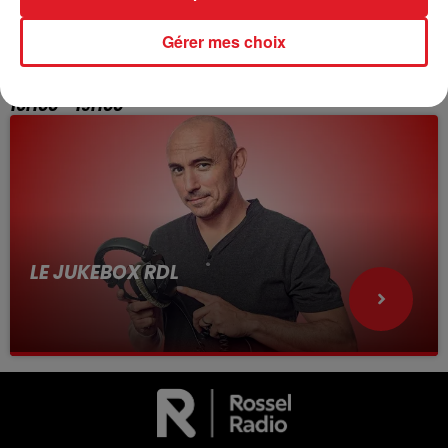
LES APRÈS-MIDI QUI CHANTENT
avec Alex
Gérer mes choix
16H00 - 19H00
LE JUKEBOX RDL
avec Léo