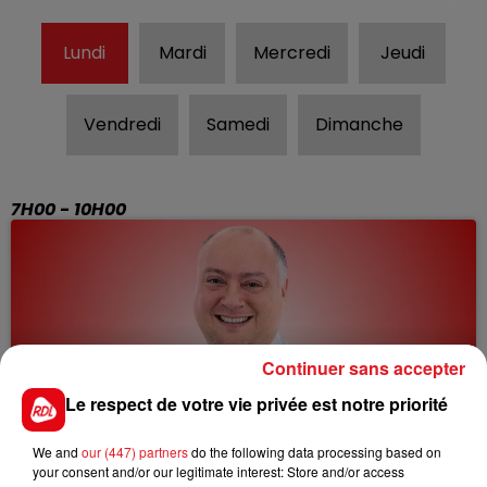
Lundi
Mardi
Mercredi
Jeudi
Vendredi
Samedi
Dimanche
7H00 - 10H00
Continuer sans accepter
DEBOUT C'EST L'HEURE
Le respect de votre vie privée est notre priorité
avec Anthony
We and
our (447) partners
do the following data processing based on
your consent and/or our legitimate interest: Store and/or access