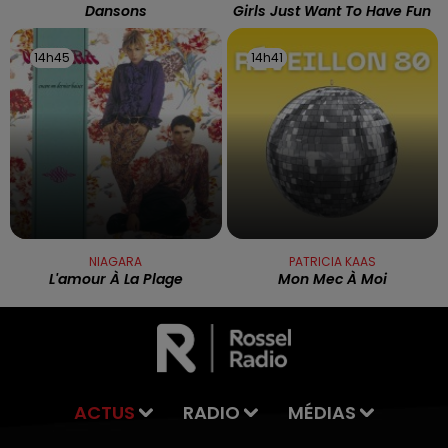
Dansons
Girls Just Want To Have Fun
14h45
14h45
14h41
14h41
NIAGARA
PATRICIA KAAS
L'amour À La Plage
Mon Mec À Moi
ACTUS
RADIO
MÉDIAS