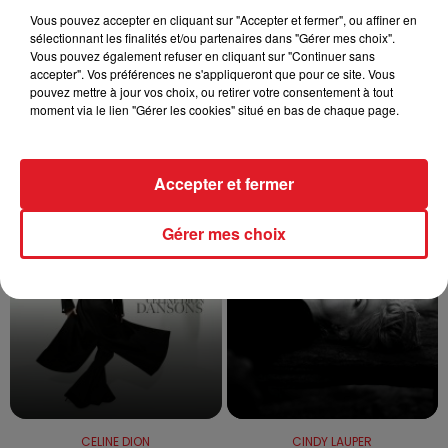
ainsi fin...
Vous pouvez accepter en cliquant sur "Accepter et fermer", ou affiner en
sélectionnant les finalités et/ou partenaires dans "Gérer mes choix".
Vous pouvez également refuser en cliquant sur "Continuer sans
accepter". Vos préférences ne s'appliqueront que pour ce site. Vous
pouvez mettre à jour vos choix, ou retirer votre consentement à tout
1
2
3
4
5
moment via le lien "Gérer les cookies" situé en bas de chaque page.
TITRES DIFFUSÉS
Accepter et fermer
Gérer mes choix
14h56
14h56
14h53
14h53
CELINE DION
CINDY LAUPER