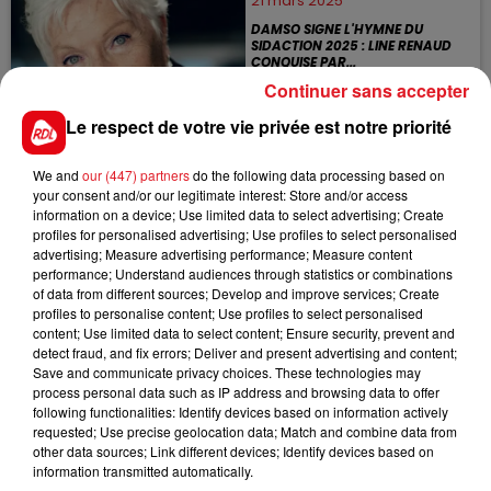
21 mars 2025
DAMSO SIGNE L'HYMNE DU
SIDACTION 2025 : LINE RENAUD
CONQUISE PAR...
Continuer sans accepter
Le week-end du Sidaction bat son plein
et s'accompagne cette année d'un
Le respect de votre vie privée est notre priorité
nouvel hymne fort en émotion. Le
rappeur belge Damso est l'instigateur
du titre...
We and
our (447) partners
do the following data processing based on
16 mars 2025
your consent and/or our legitimate interest: Store and/or access
information on a device; Use limited data to select advertising; Create
EUROVISION : LOUANE - MAMAN
profiles for personalised advertising; Use profiles to select personalised
Hier soir, lors de la mi-temps du match
advertising; Measure advertising performance; Measure content
opposant la France à l'Écosse au Stade
performance; Understand audiences through statistics or combinations
de France, Louane a dévoilé en
of data from different sources; Develop and improve services; Create
exclusivité "Maman", la chanson avec
profiles to personalise content; Use profiles to select personalised
laquelle...
content; Use limited data to select content; Ensure security, prevent and
detect fraud, and fix errors; Deliver and present advertising and content;
13 mars 2025
Save and communicate privacy choices. These technologies may
SYLVIE VARTAN : UNE CARRIÈRE
process personal data such as IP address and browsing data to offer
SANS REGRETS
following functionalities: Identify devices based on information actively
Sylvie Vartan, icône de la chanson
requested; Use precise geolocation data; Match and combine data from
française, a donné les derniers concerts
other data sources; Link different devices; Identify devices based on
de sa carrière en janvier 2025 au
information transmitted automatically.
Palais des Congrès de Paris, mettant