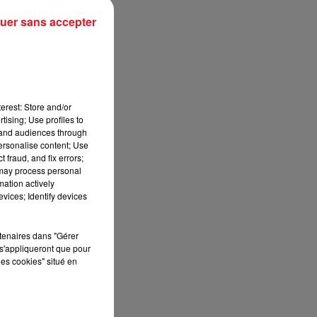
uer sans accepter
erest: Store and/or
14
tising; Use profiles to
tand audiences through
personalise content; Use
 fraud, and fix errors;
 may process personal
mation actively
vices; Identify devices
rtenaires dans "Gérer
s'appliqueront que pour
E
les cookies" situé en