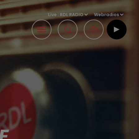
Live :
RDL RADIO
Webradios
E