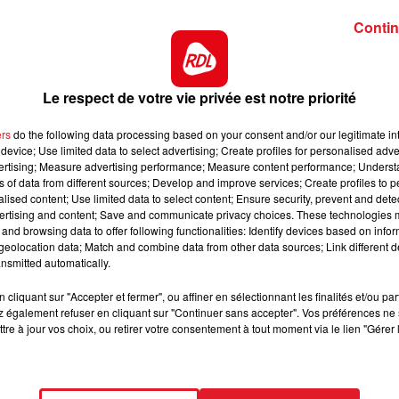
Contin
13 septembre 2023
UN NOUVEL ALBUM POUR PASCAL
OBISPO
Le respect de votre vie privée est notre priorité
Pascal Obispo est de retour avec un
ers
do the following data processing based on your consent and/or our legitimate int
nouvel album. Cet album constitué de 
device; Use limited data to select advertising; Create profiles for personalised adver
vertising; Measure advertising performance; Measure content performance; Unders
titres inédits intitulé "le beau qui pleut"
ns of data from different sources; Develop and improve services; Create profiles to 
est rempli de poésie.
alised content; Use limited data to select content; Ensure security, prevent and detect
ertising and content; Save and communicate privacy choices. These technologies
and browsing data to offer following functionalities: Identify devices based on infor
eolocation data; Match and combine data from other data sources; Link different de
nsmitted automatically.
17 juillet 2023
cliquant sur "Accepter et fermer", ou affiner en sélectionnant les finalités et/ou pa
JANE BIRKIN : RETOUR SUR LA
 également refuser en cliquant sur "Continuer sans accepter". Vos préférences ne 
CARRIÈRE DE L'ANGLAISE PRÉFÉRÉ
tre à jour vos choix, ou retirer votre consentement à tout moment via le lien "Gérer 
DES...
Jane Birkin est décédée dimanche 16