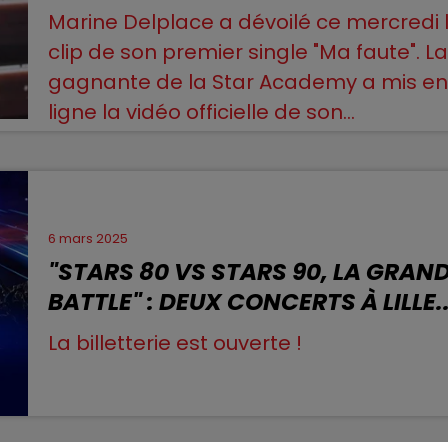
11h00 - 12h00
Marine Delplace a dévoilé ce mercredi 
SUR UN AIR D'ACCORDÉON
clip de son premier single "Ma faute". L
gagnante de la Star Academy a mis e
ligne la vidéo officielle de son...
6 mars 2025
"STARS 80 VS STARS 90, LA GRAN
BATTLE" : DEUX CONCERTS À LILLE..
La billetterie est ouverte !