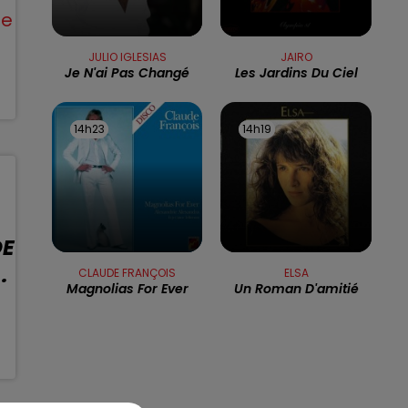
8h00 - 10h00
le
RDL WEEK-END
a
JULIO IGLESIAS
JAIRO
n
Je N'ai Pas Changé
Les Jardins Du Ciel
14h23
14h23
14h19
14h19
DE
.
CLAUDE FRANÇOIS
ELSA
Magnolias For Ever
Un Roman D'amitié