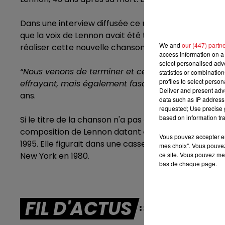
7h00 - 10h00
DEBOUT C'EST L'HEURE
Dans une interview
diffusée ce mardi 13 juin par la B
que la voix de Lennon avait été tirée d'une ancie
We and
our (447) partn
réaliser cette nouvelle chanson.
access information on a 
select personalised ad
“Nous venons de terminer et cela va sortir cette a
statistics or combinatio
profiles to select person
effrayant, mais également fascinant, parce que c'es
Deliver and present adv
ans.
data such as IP address 
requested; Use precise g
based on information tra
Si le titre de la chanson n'a pas encore été dévoilé, l
composition de Lennon datant de 1978, appelée
« N
Vous pouvez accepter en 
1995. Elle figurait dans une cassette intitulée
« Pour 
mes choix". Vous pouvez
New York
en 1980.
ce site. Vous pouvez met
bas de chaque page.
FIL D'ACTUS