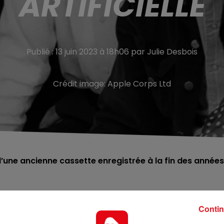
ARTIFICIELLE
Publié : 13 juin 2023 à 18h06 par Julie Desbois
Crédit image:
Apple Corps Ltd
d’une ancienne cassette enregistrée à la fin des années
n'ont pas dit leur dernier mot. Une chanson inédite des
Contin
ntelligence artificielle (IA) pour recréer la voix de John
tte année, a annoncé Paul McCartney.