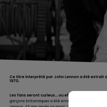
Ce titre interprété par John Lennon a été extrait 
1970.
Les fans seront curieux… ou effrayés !
Les Beatles 
garçons britanniques a été enregistrée en utilisant l'i
Lennon, 43 ans après sa mort. Le titre va sortir ce