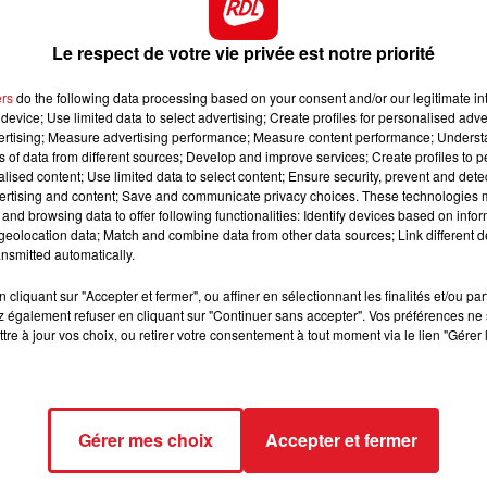
12h00 - 13h00
RDL & VOUS
BC
, le musicien du mythique groupe de Liverpool, a expliqu
Le respect de votre vie privée est notre priorité
nne cassette et séparée de l'accompagnement musical pou
ers
do the following data processing based on your consent and/or our legitimate int
device; Use limited data to select advertising; Create profiles for personalised adver
vertising; Measure advertising performance; Measure content performance; Unders
nnée”
, confirme Paul McCartney.
"Tout cela est assez
ns of data from different sources; Develop and improve services; Create profiles to 
alised content; Use limited data to select content; Ensure security, prevent and detect
t l'avenir"
, a admis le chanteur qui s'apprête à fêter ses 
ertising and content; Save and communicate privacy choices. These technologies
and browsing data to offer following functionalities: Identify devices based on infor
eolocation data; Match and combine data from other data sources; Link different de
nsmitted automatically.
a BBC estime qu’il s’agit
« probablement » d’une
ow and Then »
, déjà envisagée pour une compilation en
cliquant sur "Accepter et fermer", ou affiner en sélectionnant les finalités et/ou pa
Paul »
enregistrée par Lennon peu avant son assassinat à
 également refuser en cliquant sur "Continuer sans accepter". Vos préférences ne 
tre à jour vos choix, ou retirer votre consentement à tout moment via le lien "Gérer 
Gérer mes choix
Accepter et fermer