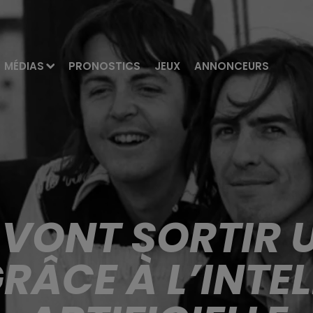
MÉDIAS
PRONOSTICS
JEUX
ANNONCEURS
S VONT SORTIR
GRÂCE À L’INTE