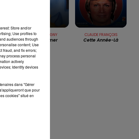
13h00 - 16h00
LES APRÈS-MIDI QUI CHANTENT
é
r
erest: Store and/or
tising; Use profiles to
FLORENT PAGNY
CLAUDE FRANÇOIS
tand audiences through
Savoir Aimer
Cette Année-Là
personalise content; Use
 fraud, and fix errors;
81
 may process personal
mation actively
vices; Identify devices
rtenaires dans "Gérer
s'appliqueront que pour
les cookies" situé en