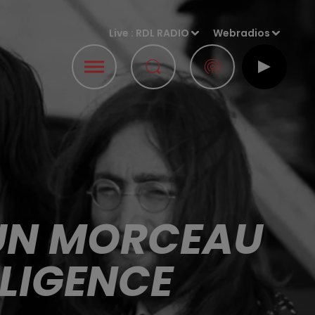
Live :
RDL RADIO
Webradios
 UN MORCEAU
LLIGENCE