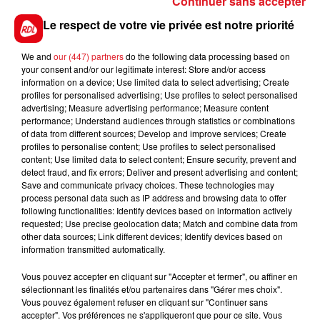
Continuer sans accepter
Le respect de votre vie privée est notre priorité
We and
our (447) partners
do the following data processing based on
your consent and/or our legitimate interest: Store and/or access
information on a device; Use limited data to select advertising; Create
profiles for personalised advertising; Use profiles to select personalised
advertising; Measure advertising performance; Measure content
performance; Understand audiences through statistics or combinations
of data from different sources; Develop and improve services; Create
profiles to personalise content; Use profiles to select personalised
content; Use limited data to select content; Ensure security, prevent and
detect fraud, and fix errors; Deliver and present advertising and content;
Save and communicate privacy choices. These technologies may
process personal data such as IP address and browsing data to offer
following functionalities: Identify devices based on information actively
requested; Use precise geolocation data; Match and combine data from
RDL & VOUS DU 3 MARS 2026
other data sources; Link different devices; Identify devices based on
information transmitted automatically.
Vous pouvez accepter en cliquant sur "Accepter et fermer", ou affiner en
sélectionnant les finalités et/ou partenaires dans "Gérer mes choix".
Vous pouvez également refuser en cliquant sur "Continuer sans
accepter". Vos préférences ne s'appliqueront que pour ce site. Vous