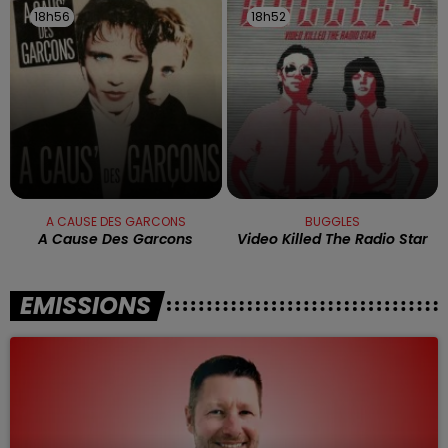
18h56
18h56
18h52
18h52
A CAUSE DES GARCONS
BUGGLES
A Cause Des Garcons
Video Killed The Radio Star
EMISSIONS