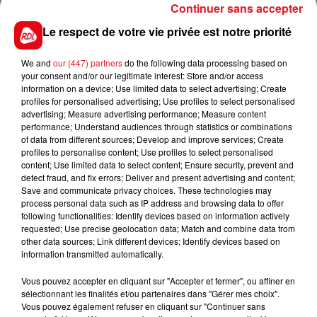
Continuer sans accepter
Le respect de votre vie privée est notre priorité
We and
our (447) partners
do the following data processing based on
your consent and/or our legitimate interest: Store and/or access
GAGNEZ VOS ENTRÉES POUR NAUSICAA !
information on a device; Use limited data to select advertising; Create
profiles for personalised advertising; Use profiles to select personalised
advertising; Measure advertising performance; Measure content
performance; Understand audiences through statistics or combinations
of data from different sources; Develop and improve services; Create
profiles to personalise content; Use profiles to select personalised
content; Use limited data to select content; Ensure security, prevent and
detect fraud, and fix errors; Deliver and present advertising and content;
Save and communicate privacy choices. These technologies may
process personal data such as IP address and browsing data to offer
following functionalities: Identify devices based on information actively
requested; Use precise geolocation data; Match and combine data from
GAGNEZ VOS PLACES POUR LE SPECTACLE
other data sources; Link different devices; Identify devices based on
information transmitted automatically.
JULIETTE ET LES MISÉRABLES À...
Debout c'est l'été
Vous pouvez accepter en cliquant sur "Accepter et fermer", ou affiner en
sélectionnant les finalités et/ou partenaires dans "Gérer mes choix".
Vous pouvez également refuser en cliquant sur "Continuer sans