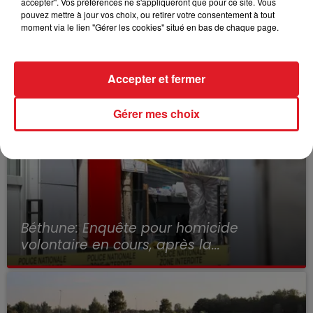
accepter". Vos préférences ne s'appliqueront que pour ce site. Vous
pouvez mettre à jour vos choix, ou retirer votre consentement à tout
moment via le lien "Gérer les cookies" situé en bas de chaque page.
1
2
3
4
5
L'INFO DE LA RÉGION
Accepter et fermer
Gérer mes choix
Béthune: Enquête pour homicide
volontaire en cours, après la...