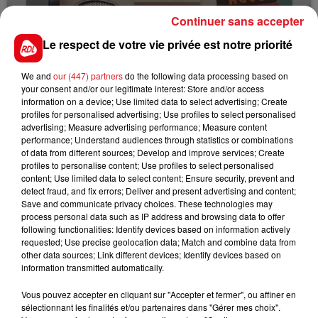
Continuer sans accepter
29 juin 2025
Le respect de votre vie privée est notre priorité
LA FOLIE DES ANNÉES 80
We and
our (447) partners
do the following data processing based on
your consent and/or our legitimate interest: Store and/or access
Voir plus
information on a device; Use limited data to select advertising; Create
profiles for personalised advertising; Use profiles to select personalised
advertising; Measure advertising performance; Measure content
performance; Understand audiences through statistics or combinations
of data from different sources; Develop and improve services; Create
profiles to personalise content; Use profiles to select personalised
content; Use limited data to select content; Ensure security, prevent and
detect fraud, and fix errors; Deliver and present advertising and content;
Save and communicate privacy choices. These technologies may
EMISSIONS
process personal data such as IP address and browsing data to offer
following functionalities: Identify devices based on information actively
requested; Use precise geolocation data; Match and combine data from
other data sources; Link different devices; Identify devices based on
information transmitted automatically.
Vous pouvez accepter en cliquant sur "Accepter et fermer", ou affiner en
sélectionnant les finalités et/ou partenaires dans "Gérer mes choix".