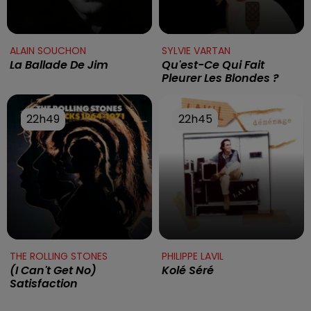
ALAIN SOUCHON
SYLVIE VARTAN
La Ballade De Jim
Qu'est-Ce Qui Fait
Pleurer Les Blondes ?
22h49
22h49
22h45
22h45
THE ROLLING STONES
PHILIPPE LAVIL
(i Can't Get No)
Kolé Séré
Satisfaction