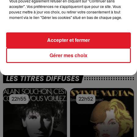
Vous pouvez également refuser en cliquant sur "Continuer sans
accepter". Vos préférences ne s'appliqueront que pour ce site. Vous
pouvez mettre à jour vos choix, ou retirer votre consentement à tout
moment via le lien "Gérer les cookies" situé en bas de chaque page.
7h00 - 10h00
DEBOUT C'EST L'HEURE
Accepter et fermer
Gérer mes choix
LES TITRES DIFFUSÉS
22h55
22h55
22h52
22h52