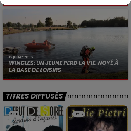
Selon les premiers éléments, le logement servait
à des prostituées
13 juillet 2026
WINGLES: UN JEUNE PERD LA VIE, NOYÉ À
LA BASE DE LOISIRS
La victime a coulé à pic
TITRES DIFFUSÉS
19h11
19h11
19h07
19h07