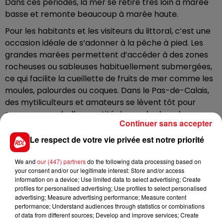
Dans ces périodes, la mer se retire très loin à marée
basse et remonte beaucoup à marée haute.
Pour les habitants et les visiteurs du littoral, c’est une
occasion idéale de s’adonner à la pêche à pied. Les
grandes marées permettent d’accéder à des zones
rocheuses ou sableuses habituellement submergées,
ce qui facilite la cueillette de fruits de mer comme les
moules, palourdes ou coques. Dans le Pas-de-Calais,
des mytiliculteurs et amateurs se lèvent tôt pour
ramasser une belle quantité de moules lors de ces
Continuer sans accepter
marées importantes. Certains prennent même des
congés pour l’occasion !
Le respect de votre vie privée est notre priorité
Mais ce phénomène naturel spectaculaire n’est pas
We and
our (447) partners
do the following data processing based on
sans risques. La mer descne dtrès bas, mais elle
your consent and/or our legitimate interest: Store and/or access
remonte aussi très haut, et très rapidement !
information on a device; Use limited data to select advertising; Create
profiles for personalised advertising; Use profiles to select personalised
Le risque ? Les pêcheurs ou des promeneurs
advertising; Measure advertising performance; Measure content
imprudents peuvent se retrouver isolés, comme c’est
performance; Understand audiences through statistics or combinations
of data from different sources; Develop and improve services; Create
régulièrement le cas dans nos secteurs, notamment