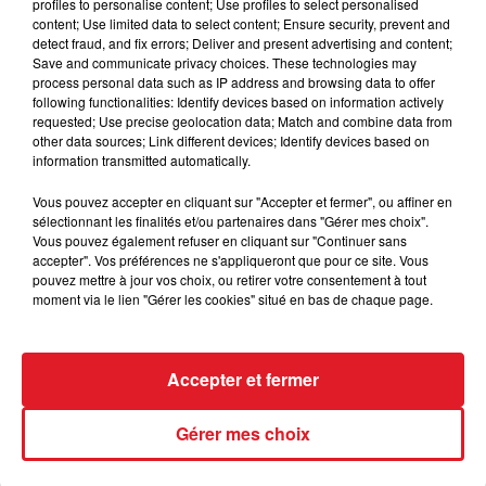
profiles to personalise content; Use profiles to select personalised
en baie d’Authie.
content; Use limited data to select content; Ensure security, prevent and
detect fraud, and fix errors; Deliver and present advertising and content;
Les autorités rappellent la nécessité de vigilance
Save and communicate privacy choices. These technologies may
accrue, de consulter les horaires de marée et de ne
process personal data such as IP address and browsing data to offer
following functionalities: Identify devices based on information actively
pas s’aventurer trop loin sans repères
requested; Use precise geolocation data; Match and combine data from
other data sources; Link different devices; Identify devices based on
information transmitted automatically.
Vous pouvez accepter en cliquant sur "Accepter et fermer", ou affiner en
FIL D'ACTUS
sélectionnant les finalités et/ou partenaires dans "Gérer mes choix".
Vous pouvez également refuser en cliquant sur "Continuer sans
accepter". Vos préférences ne s'appliqueront que pour ce site. Vous
pouvez mettre à jour vos choix, ou retirer votre consentement à tout
moment via le lien "Gérer les cookies" situé en bas de chaque page.
Accepter et fermer
15 juillet 2026
Gérer mes choix
BÉTHUNE: ENQUÊTE POUR HOMICIDE
VOLONTAIRE EN COURS, APRÈS LA...