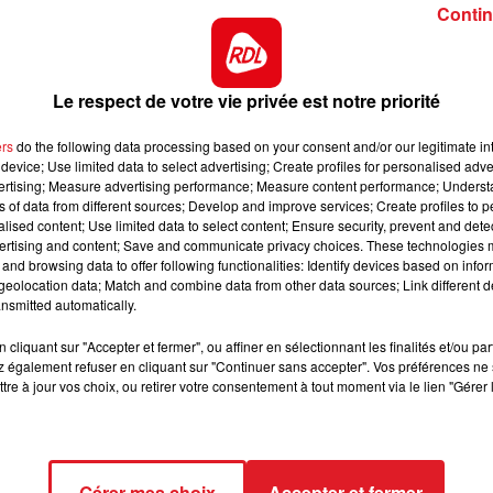
Contin
Le Mal Aimé
CLAUDE FRANÇOIS
12h00 - 13h00
RDL & VOUS
Le respect de votre vie privée est notre priorité
ers
do the following data processing based on your consent and/or our legitimate int
device; Use limited data to select advertising; Create profiles for personalised adver
vertising; Measure advertising performance; Measure content performance; Unders
ns of data from different sources; Develop and improve services; Create profiles to 
ur Un Prelude De Bach
alised content; Use limited data to select content; Ensure security, prevent and detect
MAURANE
ertising and content; Save and communicate privacy choices. These technologies
and browsing data to offer following functionalities: Identify devices based on infor
eolocation data; Match and combine data from other data sources; Link different de
nsmitted automatically.
cliquant sur "Accepter et fermer", ou affiner en sélectionnant les finalités et/ou pa
 également refuser en cliquant sur "Continuer sans accepter". Vos préférences ne 
tre à jour vos choix, ou retirer votre consentement à tout moment via le lien "Gérer 
Heart Of Glass
BLONDIE
Gérer mes choix
Accepter et fermer