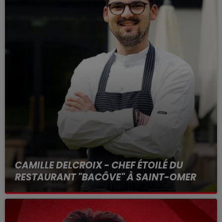
CAMILLE DELCROIX - CHEF ÉTOILÉ DU
RESTAURANT "BACÔVE" À SAINT-OMER
Au micro d'Hervé dans "RDL ET VOUS"