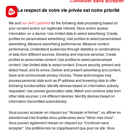
Continuer sans accepter
Le respect de votre vie privée est notre priorité
We and
our (447) partners
do the following data processing based on
your consent and/or our legitimate interest: Store and/or access
information on a device; Use limited data to select advertising; Create
profiles for personalised advertising; Use profiles to select personalised
advertising; Measure advertising performance; Measure content
performance; Understand audiences through statistics or combinations
of data from different sources; Develop and improve services; Create
profiles to personalise content; Use profiles to select personalised
content; Use limited data to select content; Ensure security, prevent and
detect fraud, and fix errors; Deliver and present advertising and content;
Save and communicate privacy choices. These technologies may
process personal data such as IP address and browsing data to offer
following functionalities: Identify devices based on information actively
requested; Use precise geolocation data; Match and combine data from
RDL VOYANCE
other data sources; Link different devices; Identify devices based on
information transmitted automatically.
01 MARS 2023
Vous pouvez accepter en cliquant sur "Accepter et fermer", ou affiner en
sélectionnant les finalités et/ou partenaires dans "Gérer mes choix".
Vous pouvez également refuser en cliquant sur "Continuer sans
accepter". Vos préférences ne s'appliqueront que pour ce site. Vous