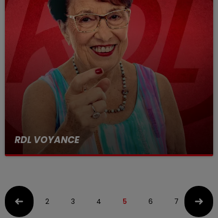
RDL VOYANCE
26 janvier 2024
2
3
4
5
6
7
8