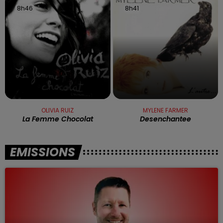
8h46
8h46
8h41
8h41
OLIVIA RUIZ
MYLENE FARMER
La Femme Chocolat
Desenchantee
EMISSIONS