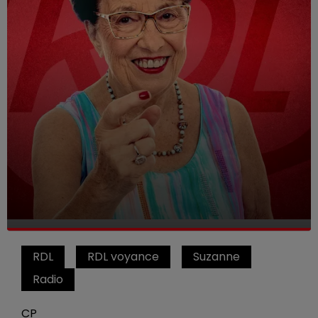
RDL
RDL voyance
Suzanne
Radio
CP