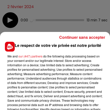
2 février 2024
0:00
13 min 7 sec
Continuer sans accepter
6 février 2024 - 13 min 7 sec
Le respect de votre vie privée est notre priorité
RDL VOYANCE
We and
our (447) partners
do the following data processing based on
your consent and/or our legitimate interest: Store and/or access
Tous les vendredis 12h-13h Suzanne vous révele votre
information on a device; Use limited data to select advertising; Create
profiles for personalised advertising; Use profiles to select personalised
avenir sur
RDL
advertising; Measure advertising performance; Measure content
performance; Understand audiences through statistics or combinations
of data from different sources; Develop and improve services; Create
profiles to personalise content; Use profiles to select personalised
content; Use limited data to select content; Ensure security, prevent and
detect fraud, and fix errors; Deliver and present advertising and content;
Save and communicate privacy choices. These technologies may
process personal data such as IP address and browsing data to offer
following functionalities: Identify devices based on information actively