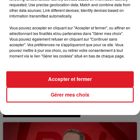
TITRES DIFFUSÉS
requested; Use precise geolocation data; Match and combine data from
other data sources; Link different devices; Identify devices based on
information transmitted automatically.
14h17
14h17
14h14
14h14
Vous pouvez accepter en cliquant sur "Accepter et fermer", ou affiner en
sélectionnant les finalités et/ou partenaires dans "Gérer mes choix".
Vous pouvez également refuser en cliquant sur "Continuer sans
accepter". Vos préférences ne s'appliqueront que pour ce site. Vous
pouvez mettre à jour vos choix, ou retirer votre consentement à tout
moment via le lien "Gérer les cookies" situé en bas de chaque page.
Accepter et fermer
PARTENAIRE PARTICULIER
SUPERTRAMP
Partenaire Particulier
Breakfast In America
Gérer mes choix
AUTRES PODCASTS