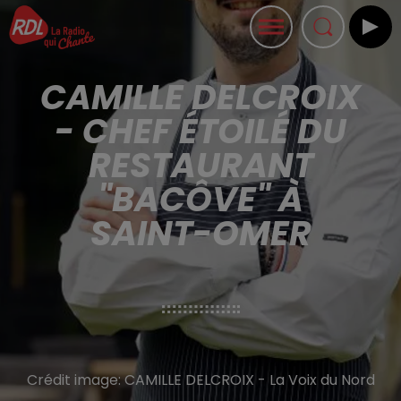
CAMILLE DELCROIX
- CHEF ÉTOILÉ DU
RESTAURANT
"BACÔVE" À
SAINT-OMER
Crédit image:
CAMILLE DELCROIX - La Voix du Nord