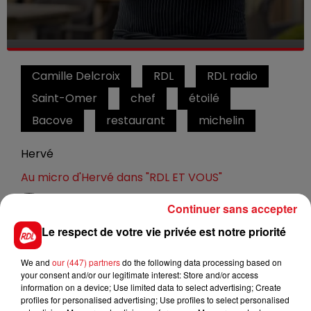
Camille Delcroix
RDL
RDL radio
Saint-Omer
chef
étoilé
Bacove
restaurant
michelin
Hervé
Au micro d'Hervé dans "RDL ET VOUS"
Continuer sans accepter
0:00
4 min 29 sec
Le respect de votre vie privée est notre priorité
We and
our (447) partners
do the following data processing based on
22 mars 2024 - 4 min 29 sec
your consent and/or our legitimate interest: Store and/or access
information on a device; Use limited data to select advertising; Create
CAMILLE DELCROIX - CHEF ÉTOILÉ DU
profiles for personalised advertising; Use profiles to select personalised