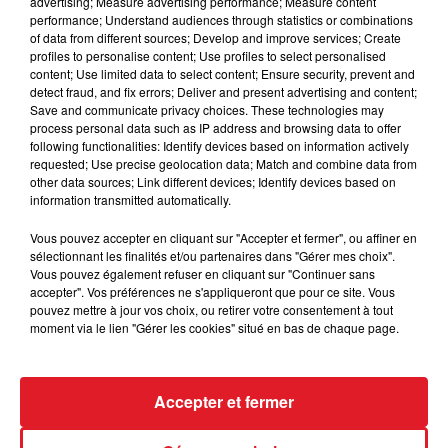
RESTAURANT "BACÔVE" À SAINT-OMER
advertising; Measure advertising performance; Measure content
performance; Understand audiences through statistics or combinations
of data from different sources; Develop and improve services; Create
profiles to personalise content; Use profiles to select personalised
Camille Delcroix, nouveau chef étoilé du restaurant
content; Use limited data to select content; Ensure security, prevent and
"Bâcove" à Saint-Omer parle de cette consécration
detect fraud, and fix errors; Deliver and present advertising and content;
sur RDL, et de son attachement au Pays de Saint-
Save and communicate privacy choices. These technologies may
process personal data such as IP address and browsing data to offer
Omer.
following functionalities: Identify devices based on information actively
requested; Use precise geolocation data; Match and combine data from
other data sources; Link different devices; Identify devices based on
information transmitted automatically.
Vous pouvez accepter en cliquant sur "Accepter et fermer", ou affiner en
sélectionnant les finalités et/ou partenaires dans "Gérer mes choix".
Vous pouvez également refuser en cliquant sur "Continuer sans
accepter". Vos préférences ne s'appliqueront que pour ce site. Vous
TITRES DIFFUSÉS
pouvez mettre à jour vos choix, ou retirer votre consentement à tout
moment via le lien "Gérer les cookies" situé en bas de chaque page.
23h40
23h40
23h37
23h37
Accepter et fermer