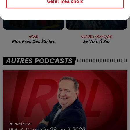
Gérer mes choix
GOLD
CLAUDE FRANÇOIS
Plus Près Des Étoiles
Je Vais À Rio
AUTRES PODCASTS
28 avril 2026
RDL & Vous du 28 avril 2026