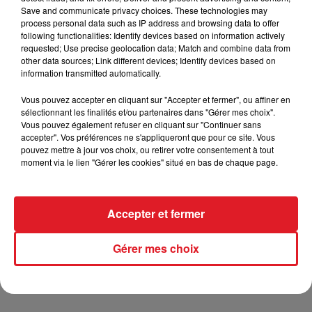
Save and communicate privacy choices. These technologies may
process personal data such as IP address and browsing data to offer
following functionalities: Identify devices based on information actively
requested; Use precise geolocation data; Match and combine data from
other data sources; Link different devices; Identify devices based on
information transmitted automatically.
TITRES DIFFUSÉS
Vous pouvez accepter en cliquant sur "Accepter et fermer", ou affiner en
sélectionnant les finalités et/ou partenaires dans "Gérer mes choix".
Vous pouvez également refuser en cliquant sur "Continuer sans
7h09
7h09
7h07
7h07
accepter". Vos préférences ne s'appliqueront que pour ce site. Vous
pouvez mettre à jour vos choix, ou retirer votre consentement à tout
moment via le lien "Gérer les cookies" situé en bas de chaque page.
Accepter et fermer
Gérer mes choix
DARIO MORENO
RENAUD
Si Tu Vas A Rio
Laisse Béton