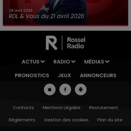
28 avril 2026
RDL & Vous du 21 avril 2026
ACTUS
RADIO
MÉDIAS
PRONOSTICS
JEUX
ANNONCEURS
Contacts
Mentions Légales
Recrutement
Règlements
Gestion des cookies
Plan du site
13h00 - 16h00
LES APRÈS-MIDI QUI CHANTENT