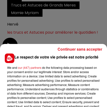
Trucs et Astuces de Grands Meres
Mamie Myriam
Hervé
les trucs et Astuces pour améliorer le quotidien !
0:00
2 min 25 sec
Continuer sans accepter
Le respect de votre vie privée est notre priorité
4 octobre 2024 - 2 min 25 sec
We and
our (447) partners
do the following data processing based on
your consent and/or our legitimate interest: Store and/or access
LES TRUCS ET ASTUCES DE MAMIE MYRIAM
information on a device; Use limited data to select advertising; Create
profiles for personalised advertising; Use profiles to select personalised
advertising; Measure advertising performance; Measure content
tous les vendredi dans RDL et Vous, retrouvez les trucs
performance; Understand audiences through statistics or combinations
of data from different sources; Develop and improve services; Create
et astuces de Mamie Myriam
profiles to personalise content; Use profiles to select personalised
content; Use limited data to select content; Ensure security, prevent and
detect fraud, and fix errors; Deliver and present advertising and content;