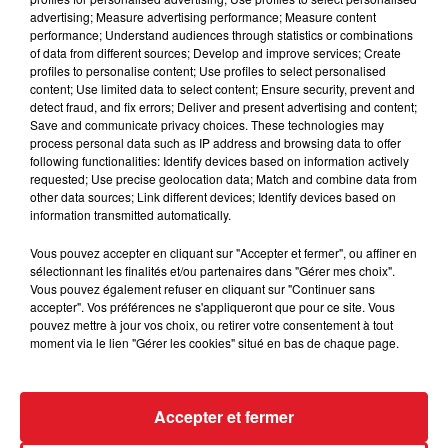
advertising; Measure advertising performance; Measure content
performance; Understand audiences through statistics or combinations
of data from different sources; Develop and improve services; Create
profiles to personalise content; Use profiles to select personalised
content; Use limited data to select content; Ensure security, prevent and
detect fraud, and fix errors; Deliver and present advertising and content;
Save and communicate privacy choices. These technologies may
22 décembre 2023
process personal data such as IP address and browsing data to offer
RDL VOUS SOUHAITE DE BELLES
following functionalities: Identify devices based on information actively
FÊTES DE FIN D'ANNÉE
requested; Use precise geolocation data; Match and combine data from
other data sources; Link different devices; Identify devices based on
information transmitted automatically.
Vous pouvez accepter en cliquant sur "Accepter et fermer", ou affiner en
sélectionnant les finalités et/ou partenaires dans "Gérer mes choix".
Vous pouvez également refuser en cliquant sur "Continuer sans
accepter". Vos préférences ne s'appliqueront que pour ce site. Vous
pouvez mettre à jour vos choix, ou retirer votre consentement à tout
moment via le lien "Gérer les cookies" situé en bas de chaque page.
12 décembre 2023
RDL FÊTE NOEL
Vendredi 15 décembre dès 17h
Accepter et fermer