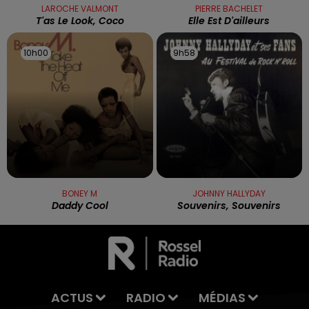
LAROCHE VALMONT
PIERRE BACHELET
T'as Le Look, Coco
Elle Est D'ailleurs
10h00
10h00
9h58
9h58
BONEY M
JOHNNY HALLYDAY
Daddy Cool
Souvenirs, Souvenirs
ACTUS
RADIO
MÉDIAS