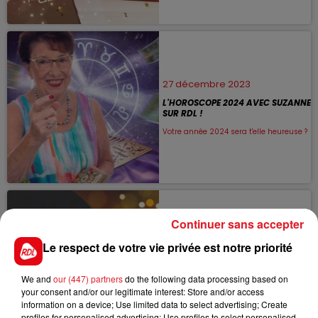
27 décembre 2023
L'HOROSCOPE 2024 AVEC SUZANNE
SUR RDL !
Votre année 2024 sera t'elle heureuse ?
Continuer sans accepter
26 décembre 2023
Le respect de votre vie privée est notre priorité
RDL SUR SON 31 !
We and
our (447) partners
do the following data processing based on
RDL fait la fête avec vous pour votre
your consent and/or our legitimate interest: Store and/or access
soirée du 31 décembre !
information on a device; Use limited data to select advertising; Create
profiles for personalised advertising; Use profiles to select personalised