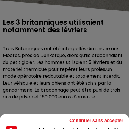
Les 3 britanniques utilisaient
notamment des lévriers
Trois Britanniques ont été interpellés dimanche aux
Moëres, près de Dunkerque, alors qu’ils braconnaient
du petit gibier. Les hommes utilisaient 5 lévriers et du
matériel thermique pour repérer leurs proies.Un
mode opératoire redoutable et totalement interdit.
Leur véhicule et leurs chiens ont été saisis par la
gendarmerie. Le braconnage peut être puni de trois
ans de prison et 150 000 euros d’amende.
Continuer sans accepter