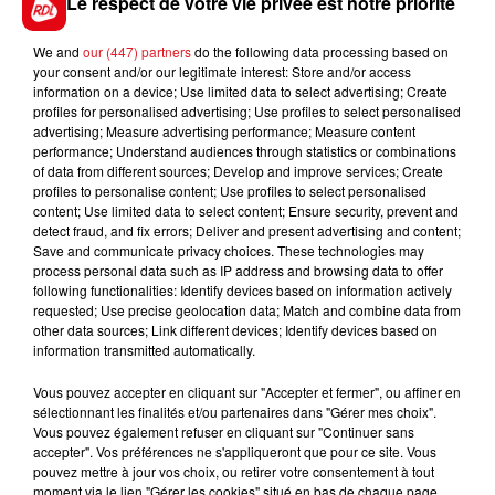
Le respect de votre vie privée est notre priorité
We and
our (447) partners
do the following data processing based on
your consent and/or our legitimate interest: Store and/or access
FIL D'ACTUS
information on a device; Use limited data to select advertising; Create
profiles for personalised advertising; Use profiles to select personalised
advertising; Measure advertising performance; Measure content
performance; Understand audiences through statistics or combinations
of data from different sources; Develop and improve services; Create
profiles to personalise content; Use profiles to select personalised
content; Use limited data to select content; Ensure security, prevent and
detect fraud, and fix errors; Deliver and present advertising and content;
Save and communicate privacy choices. These technologies may
process personal data such as IP address and browsing data to offer
following functionalities: Identify devices based on information actively
requested; Use precise geolocation data; Match and combine data from
15 juillet 2026
BÉTHUNE: ENQUÊTE POUR HOMICIDE
other data sources; Link different devices; Identify devices based on
information transmitted automatically.
VOLONTAIRE EN COURS, APRÈS LA...
Selon les premiers éléments, le logement servait
Vous pouvez accepter en cliquant sur "Accepter et fermer", ou affiner en
sélectionnant les finalités et/ou partenaires dans "Gérer mes choix".
à des prostituées
Vous pouvez également refuser en cliquant sur "Continuer sans
accepter". Vos préférences ne s'appliqueront que pour ce site. Vous
pouvez mettre à jour vos choix, ou retirer votre consentement à tout
moment via le lien "Gérer les cookies" situé en bas de chaque page.