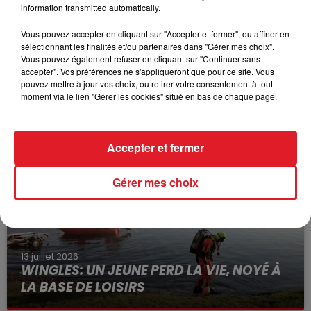
information transmitted automatically.
Vous pouvez accepter en cliquant sur "Accepter et fermer", ou affiner en
sélectionnant les finalités et/ou partenaires dans "Gérer mes choix".
Vous pouvez également refuser en cliquant sur "Continuer sans
accepter". Vos préférences ne s'appliqueront que pour ce site. Vous
15 juillet 2026
pouvez mettre à jour vos choix, ou retirer votre consentement à tout
BÉTHUNE: ENQUÊTE POUR HOMICIDE
moment via le lien "Gérer les cookies" situé en bas de chaque page.
VOLONTAIRE EN COURS, APRÈS LA...
Selon les premiers éléments, le logement servait
à des prostituées
Accepter et fermer
Gérer mes choix
13 juillet 2026
WINGLES: UN JEUNE PERD LA VIE, NOYÉ À
LA BASE DE LOISIRS
La victime a coulé à pic