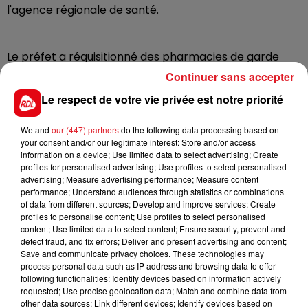
l'agence régionale de santé.
Le préfet a réquisitionné des pharmacies de garde
pour assurer les urgences uniquement. La liste des
Continuer sans accepter
officines ouvertes est consultables sur le site
Le respect de votre vie privée est notre priorité
servigardes
ou en contactant la gendarmerie ou le
commissariat le plus proche de chez vous. Pas
We and
our (447) partners
do the following data processing based on
question en revanche de vous y rendre pour un
your consent and/or our legitimate interest: Store and/or access
renouvellement de traîtement ou pour acheter du
information on a device; Use limited data to select advertising; Create
profiles for personalised advertising; Use profiles to select personalised
sirop pour la toux, seules les urgences sont assurées
advertising; Measure advertising performance; Measure content
ce jeudi.
performance; Understand audiences through statistics or combinations
of data from different sources; Develop and improve services; Create
profiles to personalise content; Use profiles to select personalised
content; Use limited data to select content; Ensure security, prevent and
detect fraud, and fix errors; Deliver and present advertising and content;
FIL D'ACTUS
Save and communicate privacy choices. These technologies may
process personal data such as IP address and browsing data to offer
following functionalities: Identify devices based on information actively
requested; Use precise geolocation data; Match and combine data from
other data sources; Link different devices; Identify devices based on