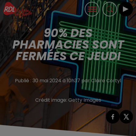
90% DES
PHARMACIES SONT
FERMÉES CE JEUDI
Publié : 30 mai 2024 à 10h37 par Claire Cortyl
Crédit image:
Getty Images