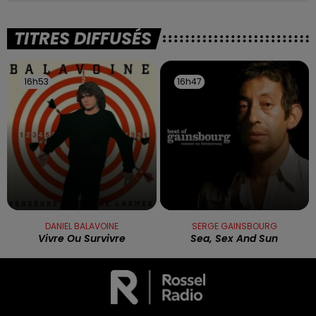
TITRES DIFFUSÉS
16h53
16h53
16h47
16h47
DANIEL BALAVOINE
SERGE GAINSBOURG
Vivre Ou Survivre
Sea, Sex And Sun