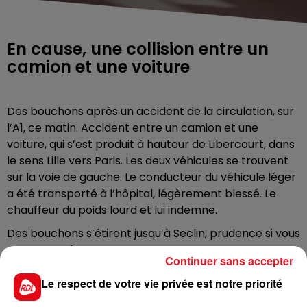
En cause, une collision entre un
camion et une voiture
Des bouchons après un accident de la circulation, sur
l’A1, ce matin. Accident entre un camion et une
voiture, qui s’est produit à hauteur de Libercourt, dans
le sens Lille vers Paris. Les deux véhicules se trouvent
sur la voie de gauche. Le conducteur du véhicule léger
a été transporté à l’hôpital, légèrement blessé. Le
chauffeur du poids lourd et lui indemne.
Des bouchons s’étirent jusqu’à Seclin, prudence si vous
empruntez le secteur.
Continuer sans accepter
Le respect de votre vie privée est notre priorité