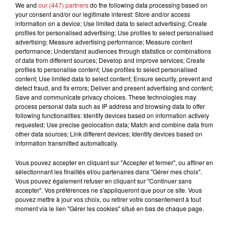
FIL D'ACTUS
We and
our (447) partners
do the following data processing based on
your consent and/or our legitimate interest: Store and/or access
information on a device; Use limited data to select advertising; Create
profiles for personalised advertising; Use profiles to select personalised
advertising; Measure advertising performance; Measure content
performance; Understand audiences through statistics or combinations
of data from different sources; Develop and improve services; Create
profiles to personalise content; Use profiles to select personalised
content; Use limited data to select content; Ensure security, prevent and
detect fraud, and fix errors; Deliver and present advertising and content;
Save and communicate privacy choices. These technologies may
process personal data such as IP address and browsing data to offer
15 juillet 2026
BÉTHUNE: ENQUÊTE POUR HOMICIDE
following functionalities: Identify devices based on information actively
requested; Use precise geolocation data; Match and combine data from
VOLONTAIRE EN COURS, APRÈS LA...
other data sources; Link different devices; Identify devices based on
Selon les premiers éléments, le logement servait
information transmitted automatically.
à des prostituées
Vous pouvez accepter en cliquant sur "Accepter et fermer", ou affiner en
sélectionnant les finalités et/ou partenaires dans "Gérer mes choix".
Vous pouvez également refuser en cliquant sur "Continuer sans
accepter". Vos préférences ne s'appliqueront que pour ce site. Vous
pouvez mettre à jour vos choix, ou retirer votre consentement à tout
moment via le lien "Gérer les cookies" situé en bas de chaque page.