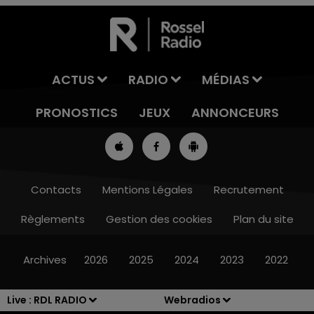
ACTUS
RADIO
MÉDIAS
PRONOSTICS
JEUX
ANNONCEURS
Contacts
Mentions Légales
Recrutement
Règlements
Gestion des cookies
Plan du site
13h00 - 16h00
LES APRÈS-MIDI QUI CHANTENT
Archives
2026
2025
2024
2023
2022
Live :
RDL RADIO
Webradios