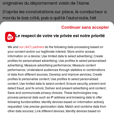
originaires du département voisin de l'Aisne.
D'après les constatations sur place, le conducteur a
mordu le bas côté, puis a quitté l'autoroute, fait
plusieurs tonneaux, et terminé sa course sur le toit, à
Continuer sans accepter
une douzaine de mètres de l'autoroute.
Le respect de votre vie privée est notre priorité
L'enquêt,e elle, a démontré que le conducteur était
sous l’emprise des stupéfiants lors de la perte de
We and
our (447) partners
do the following data processing based on
contrôle. Il a été mis en examen et incarcéré. Le
your consent and/or our legitimate interest: Store and/or access
information on a device; Use limited data to select advertising; Create
dépistage d’alcoolémie, s’est révélé négatif. Une
profiles for personalised advertising; Use profiles to select personalised
expertise du véhicule est aussi en cours.
advertising; Measure advertising performance; Measure content
performance; Understand audiences through statistics or combinations
of data from different sources; Develop and improve services; Create
profiles to personalise content; Use profiles to select personalised
content; Use limited data to select content; Ensure security, prevent and
FIL D'ACTUS
detect fraud, and fix errors; Deliver and present advertising and content;
Save and communicate privacy choices. These technologies may
process personal data such as IP address and browsing data to offer
following functionalities: Identify devices based on information actively
requested; Use precise geolocation data; Match and combine data from
other data sources; Link different devices; Identify devices based on