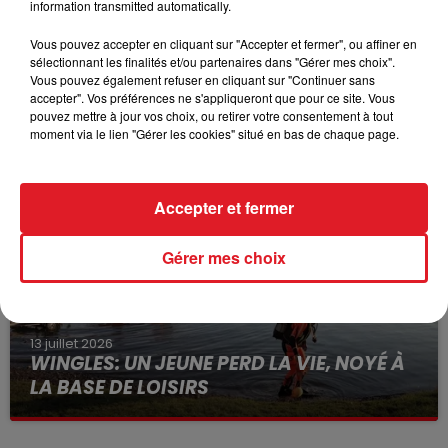
information transmitted automatically.
Vous pouvez accepter en cliquant sur "Accepter et fermer", ou affiner en
sélectionnant les finalités et/ou partenaires dans "Gérer mes choix".
Vous pouvez également refuser en cliquant sur "Continuer sans
15 juillet 2026
accepter". Vos préférences ne s'appliqueront que pour ce site. Vous
BÉTHUNE: ENQUÊTE POUR HOMICIDE
pouvez mettre à jour vos choix, ou retirer votre consentement à tout
VOLONTAIRE EN COURS, APRÈS LA...
moment via le lien "Gérer les cookies" situé en bas de chaque page.
Selon les premiers éléments, le logement servait
à des prostituées
Accepter et fermer
Gérer mes choix
13 juillet 2026
WINGLES: UN JEUNE PERD LA VIE, NOYÉ À
LA BASE DE LOISIRS
La victime a coulé à pic