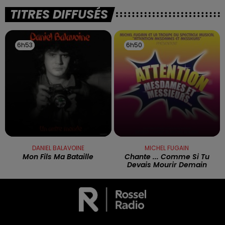
TITRES DIFFUSÉS
6h53
6h53
6h50
6h50
DANIEL BALAVOINE
MICHEL FUGAIN
Mon Fils Ma Bataille
Chante ... Comme Si Tu
Devais Mourir Demain