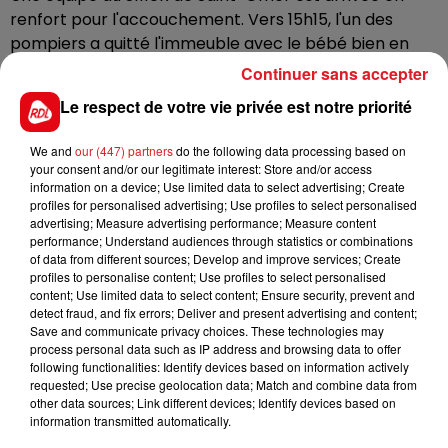
renfort pour l'accouchement. Vers 15h15, l'un des
pompiers a quitté l'immeuble avec le bébé bien en
chaud dans un linge blanc.
Sa mère a été évacuée de
Continuer sans accepter
l'appartement sur un brancard à l'aide de la grande
Le respect de votre vie privée est notre priorité
échelle des pompiers
.
La maman et le bébé, né prématuré, se portent bien.
We and
our (447) partners
do the following data processing based on
your consent and/or our legitimate interest: Store and/or access
Les deux ont été héliportés au centre hospitalier
information on a device; Use limited data to select advertising; Create
d’Armentières.
profiles for personalised advertising; Use profiles to select personalised
advertising; Measure advertising performance; Measure content
performance; Understand audiences through statistics or combinations
of data from different sources; Develop and improve services; Create
profiles to personalise content; Use profiles to select personalised
FIL D'ACTUS
content; Use limited data to select content; Ensure security, prevent and
detect fraud, and fix errors; Deliver and present advertising and content;
Save and communicate privacy choices. These technologies may
process personal data such as IP address and browsing data to offer
following functionalities: Identify devices based on information actively
requested; Use precise geolocation data; Match and combine data from
other data sources; Link different devices; Identify devices based on
information transmitted automatically.