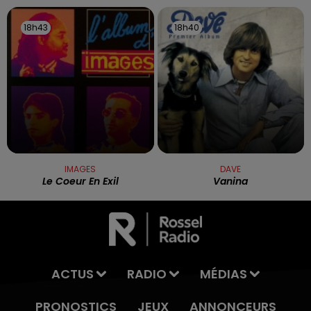
18h43
18h43
18h40
18h40
IMAGES
DAVE
Le Coeur En Exil
Vanina
ACTUS
RADIO
MÉDIAS
PRONOSTICS
JEUX
ANNONCEURS