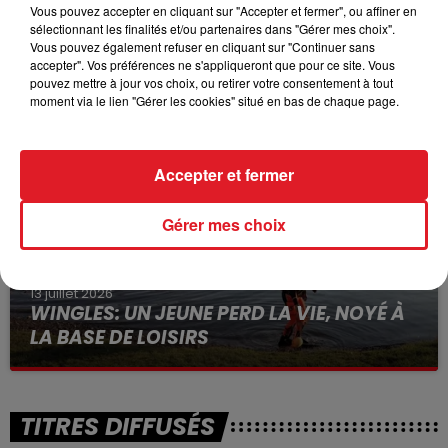
Vous pouvez accepter en cliquant sur "Accepter et fermer", ou affiner en
sélectionnant les finalités et/ou partenaires dans "Gérer mes choix".
15 juillet 2026
Vous pouvez également refuser en cliquant sur "Continuer sans
BÉTHUNE: ENQUÊTE POUR HOMICIDE
accepter". Vos préférences ne s'appliqueront que pour ce site. Vous
VOLONTAIRE EN COURS, APRÈS LA...
pouvez mettre à jour vos choix, ou retirer votre consentement à tout
moment via le lien "Gérer les cookies" situé en bas de chaque page.
Selon les premiers éléments, le logement servait
à des prostituées
Accepter et fermer
Gérer mes choix
13 juillet 2026
WINGLES: UN JEUNE PERD LA VIE, NOYÉ À
LA BASE DE LOISIRS
La victime a coulé à pic
TITRES DIFFUSÉS