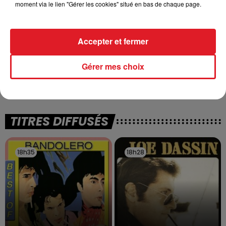
moment via le lien "Gérer les cookies" situé en bas de chaque page.
Accepter et fermer
13 juillet 2026
WINGLES: UN JEUNE PERD LA VIE, NOYÉ À
Gérer mes choix
LA BASE DE LOISIRS
La victime a coulé à pic
TITRES DIFFUSÉS
18h35
18h35
18h28
18h28