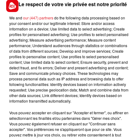
Le respect de votre vie privée est notre priorité
We and
our (447) partners
do the following data processing based on
your consent and/or our legitimate interest: Store and/or access
information on a device; Use limited data to select advertising; Create
FIL D'ACTUS
profiles for personalised advertising; Use profiles to select personalised
advertising; Measure advertising performance; Measure content
performance; Understand audiences through statistics or combinations
of data from different sources; Develop and improve services; Create
profiles to personalise content; Use profiles to select personalised
content; Use limited data to select content; Ensure security, prevent and
detect fraud, and fix errors; Deliver and present advertising and content;
Save and communicate privacy choices. These technologies may
process personal data such as IP address and browsing data to offer
following functionalities: Identify devices based on information actively
requested; Use precise geolocation data; Match and combine data from
15 juillet 2026
other data sources; Link different devices; Identify devices based on
BÉTHUNE: ENQUÊTE POUR HOMICIDE
information transmitted automatically.
VOLONTAIRE EN COURS, APRÈS LA...
Vous pouvez accepter en cliquant sur "Accepter et fermer", ou affiner en
Selon les premiers éléments, le logement servait
sélectionnant les finalités et/ou partenaires dans "Gérer mes choix".
à des prostituées
Vous pouvez également refuser en cliquant sur "Continuer sans
accepter". Vos préférences ne s'appliqueront que pour ce site. Vous
pouvez mettre à jour vos choix, ou retirer votre consentement à tout