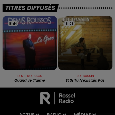
TITRES DIFFUSÉS
18h14
18h14
18h08
18h08
DEMIS ROUSSOS
JOE DASSIN
Quand Je T'aime
Et Si Tu N'existais Pas
ACTUS
RADIO
MÉDIAS