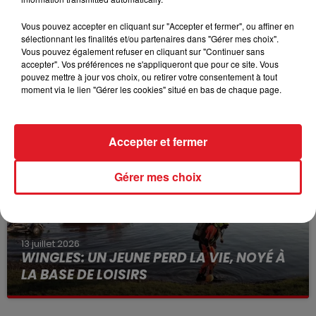
Vous pouvez accepter en cliquant sur "Accepter et fermer", ou affiner en
sélectionnant les finalités et/ou partenaires dans "Gérer mes choix".
Vous pouvez également refuser en cliquant sur "Continuer sans
accepter". Vos préférences ne s'appliqueront que pour ce site. Vous
15 juillet 2026
pouvez mettre à jour vos choix, ou retirer votre consentement à tout
BÉTHUNE: ENQUÊTE POUR HOMICIDE
moment via le lien "Gérer les cookies" situé en bas de chaque page.
VOLONTAIRE EN COURS, APRÈS LA...
Selon les premiers éléments, le logement servait
à des prostituées
Accepter et fermer
Gérer mes choix
13 juillet 2026
WINGLES: UN JEUNE PERD LA VIE, NOYÉ À
LA BASE DE LOISIRS
La victime a coulé à pic