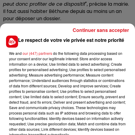
peut donc profiter de ce dispositif
", précise la mairie.
Il faut aussi habiter Béthune depuis au moins un an
pour déposer un dossier.
Les personnes intéressées ont
jusqu'au 8 septembre
Continuer sans accepter
pour retirer leur dossier au Point Information Jeunesse
Le respect de votre vie privée est notre priorité
de Béthune (Médiathèque Buridan) ou à l'Hôtel de Ville.
En plus des aides mises en place au niveau des
We and
our (447) partners
do the following data processing based on
your consent and/or our legitimate interest: Store and/or access
communes,
la région Hauts-de-France
mais aussi
le
information on a device; Use limited data to select advertising; Create
département du Pas-de-Calais
proposent des
profiles for personalised advertising; Use profiles to select personalised
dispositifs similaires.
advertising; Measure advertising performance; Measure content
performance; Understand audiences through statistics or combinations
of data from different sources; Develop and improve services; Create
profiles to personalise content; Use profiles to select personalised
content; Use limited data to select content; Ensure security, prevent and
detect fraud, and fix errors; Deliver and present advertising and content;
FIL D'ACTUS
Save and communicate privacy choices. These technologies may
process personal data such as IP address and browsing data to offer
following functionalities: Identify devices based on information actively
requested; Use precise geolocation data; Match and combine data from
other data sources; Link different devices; Identify devices based on
information transmitted automatically.