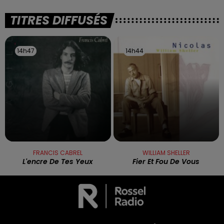
TITRES DIFFUSÉS
14h47
14h47
14h44
14h44
FRANCIS CABREL
WILLIAM SHELLER
L'encre De Tes Yeux
Fier Et Fou De Vous