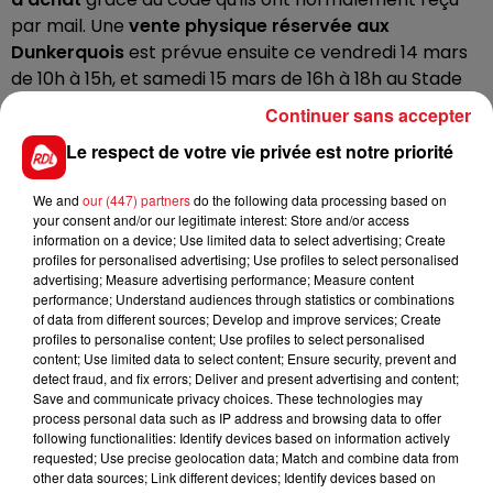
par mail. Une
vente physique réservée aux
Dunkerquois
est prévue ensuite ce vendredi 14 mars
de 10h à 15h, et samedi 15 mars de 16h à 18h au Stade
Marcel Tribut de Dunkerque.
Continuer sans accepter
Enfin, à partir du mardi 18 mars, d'autres places seront
Le respect de votre vie privée est notre priorité
vendues à la Vitrine Passion Sport, place Jean-Bart. Il
sera possible également de réserver des places
We and
our (447) partners
do the following data processing based on
directement sur le site internet du Stade Pierre
your consent and/or our legitimate interest: Store and/or access
information on a device; Use limited data to select advertising; Create
Mauroy.
profiles for personalised advertising; Use profiles to select personalised
advertising; Measure advertising performance; Measure content
Plus d'infos sur le site internet du club de Dunkerque
.
performance; Understand audiences through statistics or combinations
of data from different sources; Develop and improve services; Create
profiles to personalise content; Use profiles to select personalised
content; Use limited data to select content; Ensure security, prevent and
detect fraud, and fix errors; Deliver and present advertising and content;
FIL D'ACTUS
Save and communicate privacy choices. These technologies may
process personal data such as IP address and browsing data to offer
following functionalities: Identify devices based on information actively
requested; Use precise geolocation data; Match and combine data from
other data sources; Link different devices; Identify devices based on