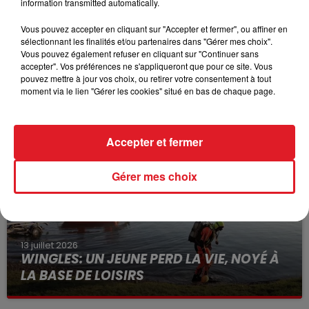
information transmitted automatically.
Vous pouvez accepter en cliquant sur "Accepter et fermer", ou affiner en
sélectionnant les finalités et/ou partenaires dans "Gérer mes choix".
Vous pouvez également refuser en cliquant sur "Continuer sans
accepter". Vos préférences ne s'appliqueront que pour ce site. Vous
15 juillet 2026
pouvez mettre à jour vos choix, ou retirer votre consentement à tout
BÉTHUNE: ENQUÊTE POUR HOMICIDE
moment via le lien "Gérer les cookies" situé en bas de chaque page.
VOLONTAIRE EN COURS, APRÈS LA...
Selon les premiers éléments, le logement servait
à des prostituées
Accepter et fermer
Gérer mes choix
13 juillet 2026
WINGLES: UN JEUNE PERD LA VIE, NOYÉ À
LA BASE DE LOISIRS
La victime a coulé à pic