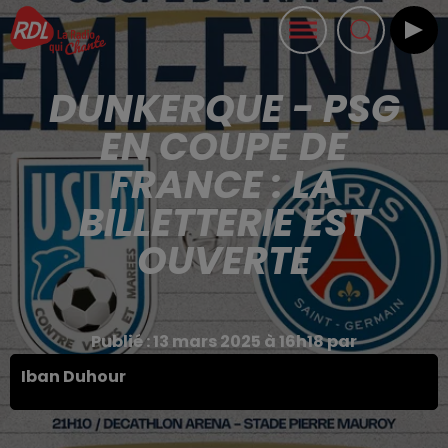
DUNKERQUE - PSG
EN COUPE DE
FRANCE : LA
BILLETTERIE EST
OUVERTE
Publié : 13 mars 2025 à 16h18 par
Iban Duhour