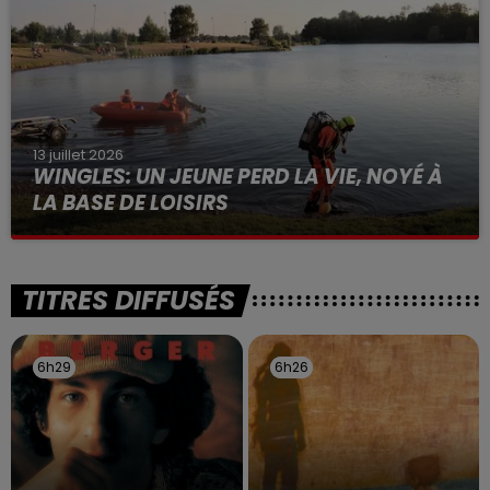
13 juillet 2026
WINGLES: UN JEUNE PERD LA VIE, NOYÉ À
LA BASE DE LOISIRS
La victime a coulé à pic
TITRES DIFFUSÉS
6h29
6h29
6h26
6h26