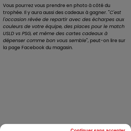
Vous pourrez vous prendre en photo à côté du
trophée. Il y aura aussi des cadeaux à gagner. "
C'est
l'occasion rêvée de repartir avec des écharpes aux
couleurs de votre équipe, des places pour le match
USLD vs PSG, et même des cartes cadeaux à
dépenser comme bon vous semble
", peut-on lire sur
la page Facebook du magasin.
Continuer sans accepter