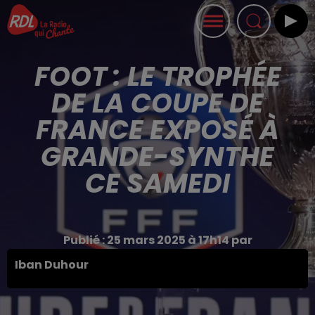
FOOT : LE TROPHÉE
DE LA COUPE DE
FRANCE EXPOSÉ À
GRANDE-SYNTHE
CE SAMEDI
Publié : 25 mars 2025 à 17h14 par
Iban Duhour