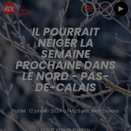
IL POURRAIT
NEIGER LA
SEMAINE
PROCHAINE DANS
LE NORD - PAS-
DE-CALAIS
Publié : 12 janvier 2024 à 14h25 par Iban Duhour
Crédit image:
Pixabay