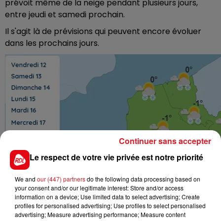
prévoit même de la neige pendant plusieurs jours,
entre jeudi et samedi prochain.
Il s'agit là de prévisions qui peuvent encore évoluer
dans les prochains jours.
Continuer sans accepter
Le respect de votre vie privée est notre priorité
We and
our (447) partners
do the following data processing based on
your consent and/or our legitimate interest: Store and/or access
information on a device; Use limited data to select advertising; Create
profiles for personalised advertising; Use profiles to select personalised
advertising; Measure advertising performance; Measure content