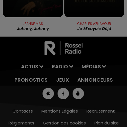
JEANNE MAS
CHARLES AZNAVOUR
Johnny, Johnny
Je M'voyais Déjà
ACTUS
RADIO
MÉDIAS
PRONOSTICS
JEUX
ANNONCEURS
Contacts
Mentions Légales
Recrutement
Règlements
Gestion des cookies
Plan du site
13h00 - 16h00