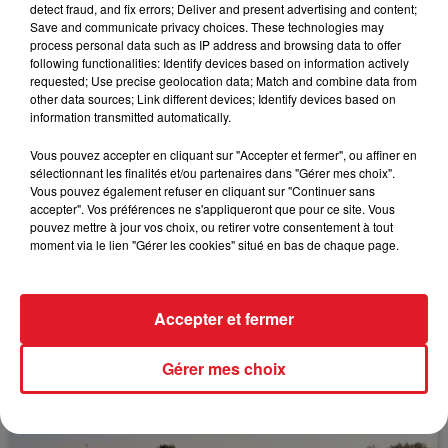
de votre assurance.
detect fraud, and fix errors; Deliver and present advertising and content;
Save and communicate privacy choices. These technologies may
process personal data such as IP address and browsing data to offer
following functionalities: Identify devices based on information actively
requested; Use precise geolocation data; Match and combine data from
other data sources; Link different devices; Identify devices based on
information transmitted automatically.
FIL D'ACTUS
Vous pouvez accepter en cliquant sur "Accepter et fermer", ou affiner en
sélectionnant les finalités et/ou partenaires dans "Gérer mes choix".
Vous pouvez également refuser en cliquant sur "Continuer sans
accepter". Vos préférences ne s'appliqueront que pour ce site. Vous
pouvez mettre à jour vos choix, ou retirer votre consentement à tout
moment via le lien "Gérer les cookies" situé en bas de chaque page.
Accepter et fermer
15 juillet 2026
BÉTHUNE: ENQUÊTE POUR HOMICIDE
Gérer mes choix
VOLONTAIRE EN COURS, APRÈS LA...
Selon les premiers éléments, le logement servait
à des prostituées