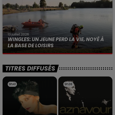
13 juillet 2026
WINGLES: UN JEUNE PERD LA VIE, NOYÉ À
LA BASE DE LOISIRS
La victime a coulé à pic
TITRES DIFFUSÉS
9h41
9h41
9h38
9h38