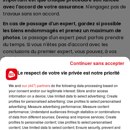
avec l'accord de votre assurance
. N'engagez pas de
travaux sans son accord.
En cas de passage d'un expert, gardez si possible
les biens endommagés et prenez un maximum de
photos
. Le passage d'un expert peut parfois prendre
du temps. Si vous n'êtes pas d'accord avec les
conclusions du premier expert, vous pouvez, à vos
frais, lancer une contre-expertise. Un troisième
Continuer sans accepter
expert passera si les deux premiers verdicts sont
différents. Dans cette situation, si l'avis de ce troisième
Le respect de votre vie privée est notre priorité
expert va dans le sens de l'assuré, les frais d'expertise
We and
our (447) partners
do the following data processing based on
seront pris en charge.
your consent and/or our legitimate interest: Store and/or access
Plus de 200 communes ont été reconnues en état de
information on a device; Use limited data to select advertising; Create
profiles for personalised advertising; Use profiles to select personalised
catastrophe naturelle (
liste disponible ici
). Si vous
advertising; Measure advertising performance; Measure content
habitez dans l'une de ces communes, vous avez 30
performance; Understand audiences through statistics or combinations
jours à compter de la publication au Journal officiel
of data from different sources; Develop and improve services; Create
profiles to personalise content; Use profiles to select personalised
(c'était le 14 novembre) pour vous manifester auprès
content; Use limited data to select content; Ensure security, prevent and