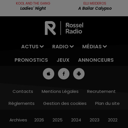
KOOL AND THE GANG
ELLI MEIDEROS
Ladies' Night
A Bailar Calypso
ACTUS
RADIO
MÉDIAS
PRONOSTICS
JEUX
ANNONCEURS
Contacts
Mentions Légales
Recrutement
Règlements
Gestion des cookies
Plan du site
13h00 - 16h00
LES APRÈS-MIDI QUI CHANTENT
Archives
2026
2025
2024
2023
2022