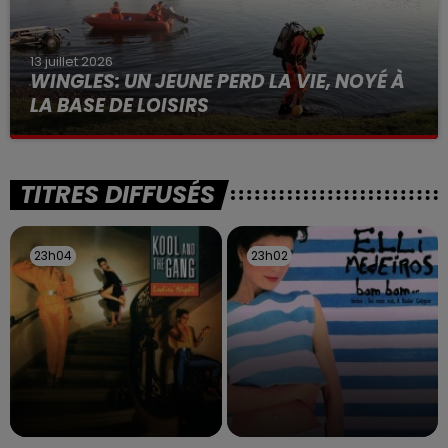
13 juillet 2026
WINGLES: UN JEUNE PERD LA VIE, NOYÉ À
LA BASE DE LOISIRS
La victime a coulé à pic
TITRES DIFFUSÉS
23h04
23h04
23h02
23h02