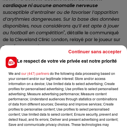
cardiaque ni aucune anomalie nerveuse
susceptible d’entraîner ou de favoriser l’apparition
d’arythmies dangereuses. Sur la base des données
disponibles, nous considérons qu’il est apte à jouer
au football en compétition
", détaille le communiqué
de la Cleveland Clinic London, relayé par le joueur sur
ses réseaux sociaux.
Continuer sans accepter
Le RC Lens a également officiellement communiqué
Le respect de votre vie privée est notre priorité
sur ce dossier. "
Après une multitude d’examens
approfondis auprès de médecins experts
We and
our (447) partners
do the following data processing based on
mondialement reconnus, les potentielles incertitudes
your consent and/or our legitimate interest: Store and/or access
sont parfaitement levées. Kevin Danso est apte à un
information on a device; Use limited data to select advertising; Create
profiles for personalised advertising; Use profiles to select personalised
retour à la compétition.
Le roc artésien, qui a
advertising; Measure advertising performance; Measure content
maintenu un entraînement quotidien, retrouvera les
performance; Understand audiences through statistics or combinations
pelouses de Ligue 1 McDonald’s très
of data from different sources; Develop and improve services; Create
profiles to personalise content; Use profiles to select personalised
prochainement
",
peut-on lire sur le site officiel du
content; Use limited data to select content; Ensure security, prevent and
club
.
detect fraud, and fix errors; Deliver and present advertising and content;
Save and communicate privacy choices. These technologies may