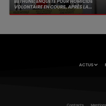
BÉTHUNE: ENQUÊTE POUR HOMICIDE
VOLONTAIRE EN COURS, APRÈS LA...
Selon les premiers éléments, le logement
servait à des prostituées
ACTUS
Contacts
Mention