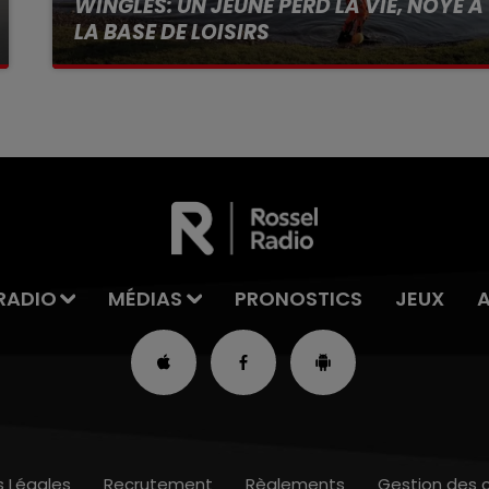
WINGLES: UN JEUNE PERD LA VIE, NOYÉ À
LA BASE DE LOISIRS
La victime a coulé à pic
RADIO
MÉDIAS
PRONOSTICS
JEUX
s Légales
Recrutement
Règlements
Gestion des 