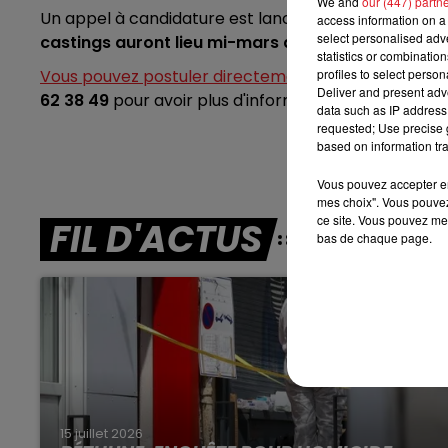
We and
our (447) partn
13h00 - 16h00
Un appel à candidature est lancé et l'émission rec
access information on a 
LES APRÈS-MIDI QUI CHANTENT
select personalised ad
castings auront lieu mi-mars à Lille
. Les candidats
statistics or combinatio
profiles to select person
Vous pouvez postuler directement sur le site interne
Deliver and present adv
62 38 49
pour avoir plus d'informations.
data such as IP address 
requested; Use precise g
based on information tra
Vous pouvez accepter en 
mes choix". Vous pouvez
ce site. Vous pouvez met
FIL D'ACTUS
bas de chaque page.
15 juillet 2026