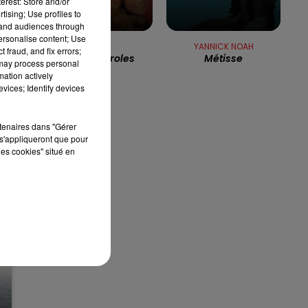
erest: Store and/or
7h00 - 10h00
tising; Use profiles to
DEBOUT C'EST L'HEURE
tand audiences through
personalise content; Use
DALIDA
YANNICK NOAH
 fraud, and fix errors;
Paroles Paroles
Métisse
 may process personal
mation actively
vices; Identify devices
rtenaires dans "Gérer
s'appliqueront que pour
les cookies" situé en