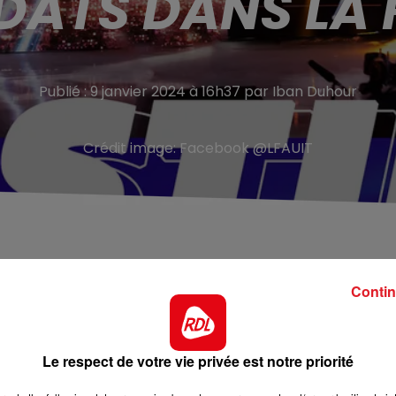
DATS DANS LA 
Publié : 9 janvier 2024 à 16h37 par Iban Duhour
Crédit image:
Facebook @LFAUIT
Contin
talent" est officiellement lancée !
La production
nnels, qui auront l'occasion de briller à la télévision
.
es circassiens, danseurs ou artistes aux facultés
Le respect de votre vie privée est notre priorité
ites partout en France. Amateurs, professionnels, seul 
 écrit la production dans son communiqué.