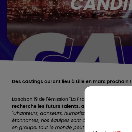
CANDI
Des castings auront lieu à Lille en mars prochain !
La saison 19 de l'émission "La France a un incroyable 
recherche les futurs talents, amateurs ou professio
"
Chanteurs, danseurs, humoristes, magiciens, artist
étonnantes, nos équipes sont à la recherche de pép
en groupe, tout le monde peut tenter sa chance
",