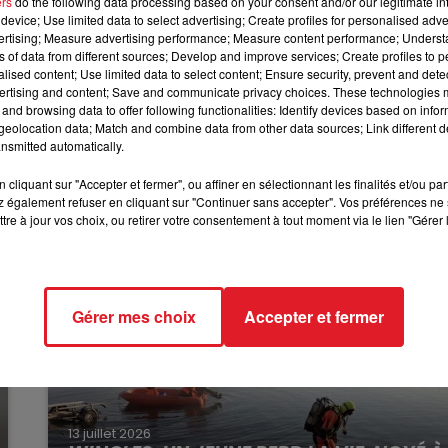
ers
do the following data processing based on your consent and/or our legitimate int
16h00 - 19h00
herche des candidats dans les Hauts-de-France.
Des
device; Use limited data to select advertising; Create profiles for personalised adver
LE JUKEBOX RDL
vertising; Measure advertising performance; Measure content performance; Unders
 seront invités à présenter un numéro de deux minute
ns of data from different sources; Develop and improve services; Create profiles to 
alised content; Use limited data to select content; Ensure security, prevent and detect
t de l'émission
. Vous pouvez également appeler le
01 46
ertising and content; Save and communicate privacy choices. These technologies
and browsing data to offer following functionalities: Identify devices based on infor
eolocation data; Match and combine data from other data sources; Link different de
nsmitted automatically.
cliquant sur "Accepter et fermer", ou affiner en sélectionnant les finalités et/ou pa
 également refuser en cliquant sur "Continuer sans accepter". Vos préférences ne 
tre à jour vos choix, ou retirer votre consentement à tout moment via le lien "Gérer 
Gérer mes choix
Accepter et fermer
13 juillet 2026