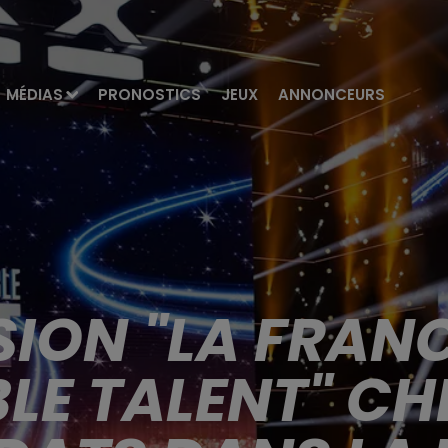
MÉDIAS
PRONOSTICS
JEUX
ANNONCEURS
SION "LA FRAN
LE TALENT" CH