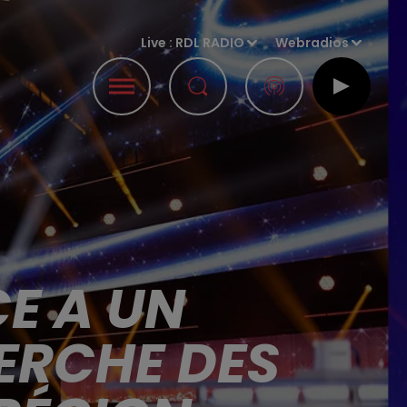
Live :
RDL RADIO
Webradios
CE A UN
ERCHE DES