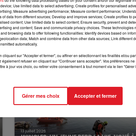
ers
do the following data processing based on your consent and/or our legitimate int
12h00 - 13h00
 la CAF, et peut bénéficier aux étudiants, salariés,
device; Use limited data to select advertising; Create profiles for personalised adver
RDL & VOUS
vertising; Measure advertising performance; Measure content performance; Unders
ns of data from different sources; Develop and improve services; Create profiles to 
s jours à venir :
alised content; Use limited data to select content; Ensure security, prevent and detect
ertising and content; Save and communicate privacy choices. These technologies
lturel Dumas
and browsing data to offer following functionalities: Identify devices based on infor
eolocation data; Match and combine data from other data sources; Link different de
turel Vachala
nsmitted automatically.
cliquant sur "Accepter et fermer", ou affiner en sélectionnant les finalités et/ou pa
 également refuser en cliquant sur "Continuer sans accepter". Vos préférences ne 
tre à jour vos choix, ou retirer votre consentement à tout moment via le lien "Gérer 
Gérer mes choix
Accepter et fermer
13 juillet 2026