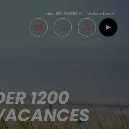
Live :
RDL RADIO
Webradios
DER 1200
 VACANCES