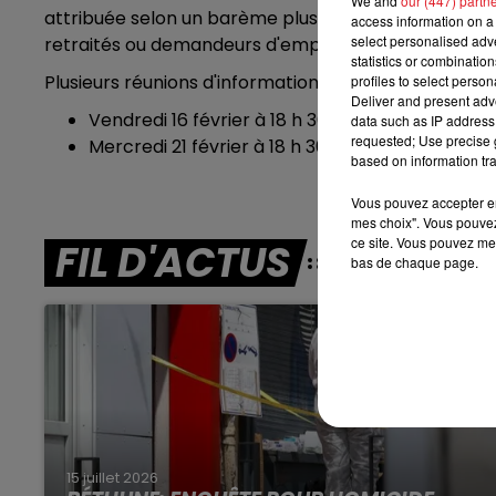
We and
our (447) partn
7h00 - 10h00
attribuée selon un barème plus favorable que celui de
access information on a 
DEBOUT C'EST L'HEURE
select personalised ad
retraités ou demandeurs d'emplois.
statistics or combinatio
Plusieurs réunions d'informations sont prévues dans le
profiles to select person
Deliver and present adv
Vendredi 16 février à 18 h 30 – Centre Sociocu
data such as IP address 
requested; Use precise g
Mercredi 21 février à 18 h 30 – Centre Sociocul
based on information tra
Vous pouvez accepter en 
mes choix". Vous pouvez
ce site. Vous pouvez met
FIL D'ACTUS
bas de chaque page.
15 juillet 2026