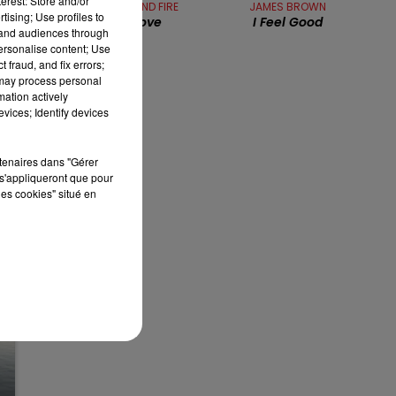
erest: Store and/or
EARTH WIND AND FIRE
JAMES BROWN
13h00 - 16h00
tising; Use profiles to
Let's Groove
I Feel Good
LES APRÈS-MIDI QUI CHANTENT
tand audiences through
personalise content; Use
 fraud, and fix errors;
 may process personal
mation actively
vices; Identify devices
rtenaires dans "Gérer
s'appliqueront que pour
les cookies" situé en