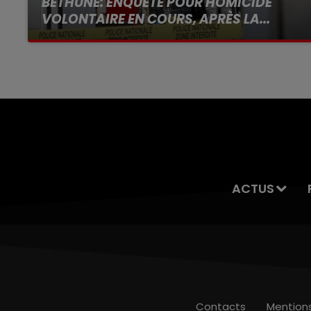
BÉTHUNE: ENQUÊTE POUR HOMICIDE
VOLONTAIRE EN COURS, APRÈS LA...
Selon les premiers éléments, le logement
servait à des prostituées
ACTUS
Contacts
Mention