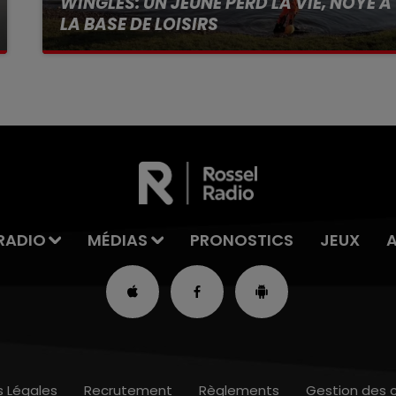
WINGLES: UN JEUNE PERD LA VIE, NOYÉ À
LA BASE DE LOISIRS
La victime a coulé à pic
RADIO
MÉDIAS
PRONOSTICS
JEUX
s Légales
Recrutement
Règlements
Gestion des 