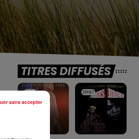
TITRES DIFFUSÉS
0h00
0h00
23h57
23h57
uer sans accepter