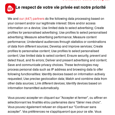
judiciaire depuis septembre, à cause de dettes liées à
Le respect de votre vie privée est notre priorité
des
loyers impayés pendant la crise du Covid
.
We and
our (447) partners
do the following data processing based on
your consent and/or our legitimate interest: Store and/or access
information on a device; Use limited data to select advertising; Create
profiles for personalised advertising; Use profiles to select personalised
FIL D'ACTUS
advertising; Measure advertising performance; Measure content
performance; Understand audiences through statistics or combinations
of data from different sources; Develop and improve services; Create
profiles to personalise content; Use profiles to select personalised
content; Use limited data to select content; Ensure security, prevent and
detect fraud, and fix errors; Deliver and present advertising and content;
Save and communicate privacy choices. These technologies may
process personal data such as IP address and browsing data to offer
following functionalities: Identify devices based on information actively
requested; Use precise geolocation data; Match and combine data from
other data sources; Link different devices; Identify devices based on
15 juillet 2026
information transmitted automatically.
BÉTHUNE: ENQUÊTE POUR HOMICIDE
VOLONTAIRE EN COURS, APRÈS LA...
Vous pouvez accepter en cliquant sur "Accepter et fermer", ou affiner en
sélectionnant les finalités et/ou partenaires dans "Gérer mes choix".
Selon les premiers éléments, le logement servait
Vous pouvez également refuser en cliquant sur "Continuer sans
à des prostituées
accepter". Vos préférences ne s'appliqueront que pour ce site. Vous