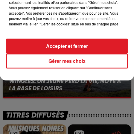
15 juillet 2026
sélectionnant les finalités et/ou partenaires dans "Gérer mes choix".
BÉTHUNE: ENQUÊTE POUR HOMICIDE
Vous pouvez également refuser en cliquant sur "Continuer sans
VOLONTAIRE EN COURS, APRÈS LA...
accepter". Vos préférences ne s'appliqueront que pour ce site. Vous
pouvez mettre à jour vos choix, ou retirer votre consentement à tout
Selon les premiers éléments, le logement servait
moment via le lien "Gérer les cookies" situé en bas de chaque page.
à des prostituées
Accepter et fermer
Gérer mes choix
13 juillet 2026
WINGLES: UN JEUNE PERD LA VIE, NOYÉ À
LA BASE DE LOISIRS
La victime a coulé à pic
TITRES DIFFUSÉS
6h21
6h21
6h17
6h17