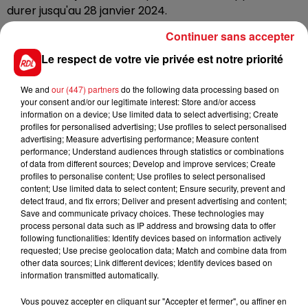
durer jusqu'au 28 janvier 2024.
Si vous avez acheté ce produit, ne le consommez pas
Continuer sans accepter
et ramenez-le en magasin pour obtenir un
Le respect de votre vie privée est notre priorité
remboursement. La bactérie E. Coli peut provoquer
des diarrhées, des vomissements et de la fièvre.
We and
our (447) partners
do the following data processing based on
your consent and/or our legitimate interest: Store and/or access
Plus d'information sur le site internet Rappel Conso
.
information on a device; Use limited data to select advertising; Create
profiles for personalised advertising; Use profiles to select personalised
advertising; Measure advertising performance; Measure content
performance; Understand audiences through statistics or combinations
of data from different sources; Develop and improve services; Create
FIL D'ACTUS
profiles to personalise content; Use profiles to select personalised
content; Use limited data to select content; Ensure security, prevent and
detect fraud, and fix errors; Deliver and present advertising and content;
Save and communicate privacy choices. These technologies may
process personal data such as IP address and browsing data to offer
following functionalities: Identify devices based on information actively
requested; Use precise geolocation data; Match and combine data from
other data sources; Link different devices; Identify devices based on
information transmitted automatically.
Vous pouvez accepter en cliquant sur "Accepter et fermer", ou affiner en