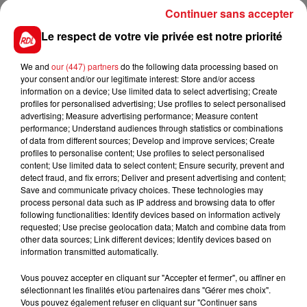
prise en charge en état de choc et transportée au
Continuer sans accepter
centre hospitalier de Rang-du-Fliers.
Le respect de votre vie privée est notre priorité
Une enquête a été ouverte pour déterminer les
circonstances précises de l'accident.
We and
our (447) partners
do the following data processing based on
your consent and/or our legitimate interest: Store and/or access
information on a device; Use limited data to select advertising; Create
profiles for personalised advertising; Use profiles to select personalised
advertising; Measure advertising performance; Measure content
FIL D'ACTUS
performance; Understand audiences through statistics or combinations
of data from different sources; Develop and improve services; Create
profiles to personalise content; Use profiles to select personalised
content; Use limited data to select content; Ensure security, prevent and
detect fraud, and fix errors; Deliver and present advertising and content;
Save and communicate privacy choices. These technologies may
process personal data such as IP address and browsing data to offer
following functionalities: Identify devices based on information actively
requested; Use precise geolocation data; Match and combine data from
other data sources; Link different devices; Identify devices based on
information transmitted automatically.
15 juillet 2026
BÉTHUNE: ENQUÊTE POUR HOMICIDE
Vous pouvez accepter en cliquant sur "Accepter et fermer", ou affiner en
VOLONTAIRE EN COURS, APRÈS LA...
sélectionnant les finalités et/ou partenaires dans "Gérer mes choix".
Vous pouvez également refuser en cliquant sur "Continuer sans