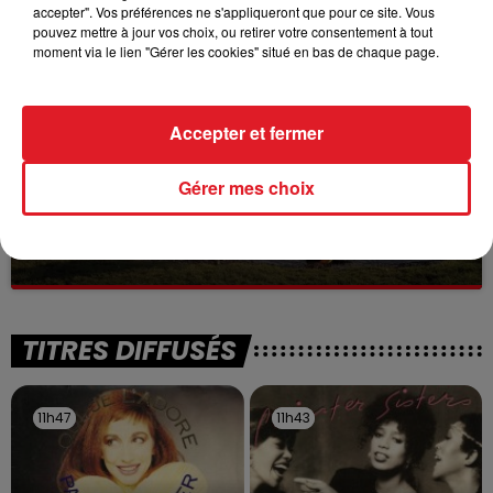
Selon les premiers éléments, le logement servait
accepter". Vos préférences ne s'appliqueront que pour ce site. Vous
à des prostituées
pouvez mettre à jour vos choix, ou retirer votre consentement à tout
moment via le lien "Gérer les cookies" situé en bas de chaque page.
Accepter et fermer
Gérer mes choix
13 juillet 2026
WINGLES: UN JEUNE PERD LA VIE, NOYÉ À
LA BASE DE LOISIRS
La victime a coulé à pic
TITRES DIFFUSÉS
11h47
11h47
11h43
11h43