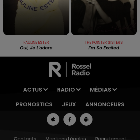
PAULINE ESTER
THE POINTER SISTERS
Oui, Je L'adore
I'm So Excited
ACTUS
RADIO
MÉDIAS
PRONOSTICS
JEUX
ANNONCEURS
Contacts
Mentions Légales
Recrutement