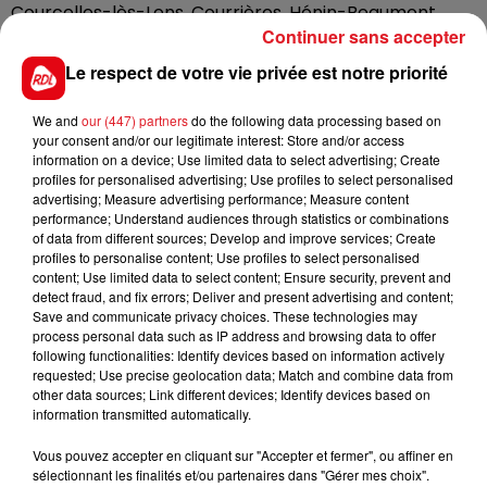
Courcelles-lès-Lens, Courrières, Hénin-Beaumont,
Continuer sans accepter
Lens, Loison-sous-Lens, Loos-en-Gohelle, Mazingarbe,
Noyelles-Godault, Rouvroy, Servins et Vendin-le-Vieil.
Le respect de votre vie privée est notre priorité
Aucune coupure de courant n'est prévue pendant
We and
our (447) partners
do the following data processing based on
cette opération.
your consent and/or our legitimate interest: Store and/or access
information on a device; Use limited data to select advertising; Create
profiles for personalised advertising; Use profiles to select personalised
advertising; Measure advertising performance; Measure content
performance; Understand audiences through statistics or combinations
FIL D'ACTUS
of data from different sources; Develop and improve services; Create
profiles to personalise content; Use profiles to select personalised
content; Use limited data to select content; Ensure security, prevent and
detect fraud, and fix errors; Deliver and present advertising and content;
Save and communicate privacy choices. These technologies may
process personal data such as IP address and browsing data to offer
following functionalities: Identify devices based on information actively
requested; Use precise geolocation data; Match and combine data from
other data sources; Link different devices; Identify devices based on
information transmitted automatically.
15 juillet 2026
Vous pouvez accepter en cliquant sur "Accepter et fermer", ou affiner en
BÉTHUNE: ENQUÊTE POUR HOMICIDE
sélectionnant les finalités et/ou partenaires dans "Gérer mes choix".