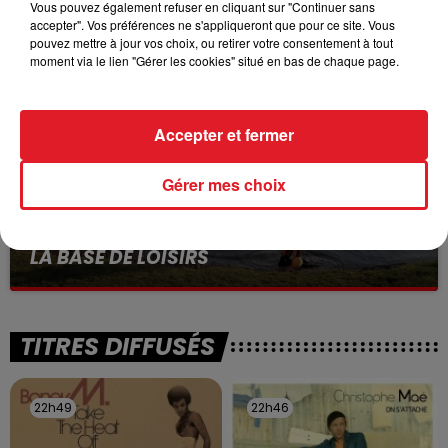
VOLONTAIRE EN COURS, APRÈS LA...
Vous pouvez également refuser en cliquant sur "Continuer sans
accepter". Vos préférences ne s'appliqueront que pour ce site. Vous
Selon les premiers éléments, le logement servait
pouvez mettre à jour vos choix, ou retirer votre consentement à tout
à des prostituées
moment via le lien "Gérer les cookies" situé en bas de chaque page.
Accepter et fermer
Gérer mes choix
13 juillet 2026
WINGLES: UN JEUNE PERD LA VIE, NOYÉ À
LA BASE DE LOISIRS
La victime a coulé à pic
TITRES DIFFUSÉS
22h49
22h49
22h46
22h46