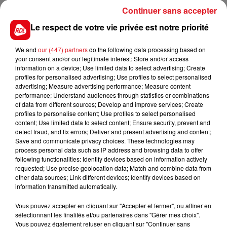
Rémy Le Rol, un SDF de 31 ans à l'époque des faits, a
Continuer sans accepter
été séquestré et torturé à mort entre le 24 et 26 août
2019 à Saint-Omer. Son corps, mutilé, avait été
Le respect de votre vie privée est notre priorité
retrouvé dans un champ à Saint-Omer.
We and
our (447) partners
do the following data processing based on
your consent and/or our legitimate interest: Store and/or access
information on a device; Use limited data to select advertising; Create
profiles for personalised advertising; Use profiles to select personalised
FIL D'ACTUS
advertising; Measure advertising performance; Measure content
performance; Understand audiences through statistics or combinations
of data from different sources; Develop and improve services; Create
profiles to personalise content; Use profiles to select personalised
content; Use limited data to select content; Ensure security, prevent and
detect fraud, and fix errors; Deliver and present advertising and content;
Save and communicate privacy choices. These technologies may
process personal data such as IP address and browsing data to offer
following functionalities: Identify devices based on information actively
requested; Use precise geolocation data; Match and combine data from
other data sources; Link different devices; Identify devices based on
information transmitted automatically.
15 juillet 2026
BÉTHUNE: ENQUÊTE POUR HOMICIDE
Vous pouvez accepter en cliquant sur "Accepter et fermer", ou affiner en
VOLONTAIRE EN COURS, APRÈS LA...
sélectionnant les finalités et/ou partenaires dans "Gérer mes choix".
Selon les premiers éléments, le logement servait
Vous pouvez également refuser en cliquant sur "Continuer sans