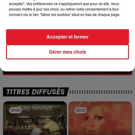
à des prostituées
accepter". Vos préférences ne s'appliqueront que pour ce site. Vous
pouvez mettre à jour vos choix, ou retirer votre consentement à tout
moment via le lien "Gérer les cookies" situé en bas de chaque page.
Accepter et fermer
Gérer mes choix
13 juillet 2026
WINGLES: UN JEUNE PERD LA VIE, NOYÉ À
LA BASE DE LOISIRS
La victime a coulé à pic
TITRES DIFFUSÉS
12h26
12h26
12h22
12h22