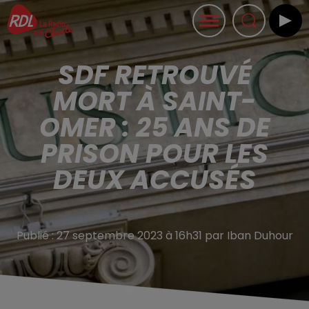
SDF RETROUVÉ
MORT À SAINT-
OMER : 25 ANS DE
PRISON POUR LES
DEUX ACCUSÉS
Publié : 27 septembre 2023 à 16h31 par Iban Duhour