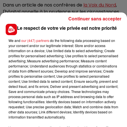
Dans un article de nos confrères de
la Voix du Nord
,
l'hôpital appelle à la prudence sur les circonstances
Continuer sans accepter
de ce drame et salue "
un agent bien intégré
professionnellement
".
Le respect de votre vie privée est notre priorité
Une cellule psychologique a été ouverte pour soutenir
We and
our (447) partners
do the following data processing based on
les collègues de la victime et le personnel de l'hôpital.
your consent and/or our legitimate interest: Store and/or access
information on a device; Use limited data to select advertising; Create
profiles for personalised advertising; Use profiles to select personalised
advertising; Measure advertising performance; Measure content
performance; Understand audiences through statistics or combinations
of data from different sources; Develop and improve services; Create
profiles to personalise content; Use profiles to select personalised
FIL D'ACTUS
content; Use limited data to select content; Ensure security, prevent and
detect fraud, and fix errors; Deliver and present advertising and content;
Save and communicate privacy choices. These technologies may
process personal data such as IP address and browsing data to offer
following functionalities: Identify devices based on information actively
requested; Use precise geolocation data; Match and combine data from
other data sources; Link different devices; Identify devices based on
information transmitted automatically.