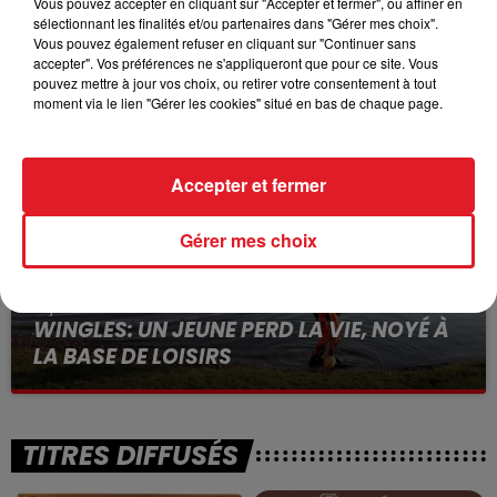
Vous pouvez accepter en cliquant sur "Accepter et fermer", ou affiner en
sélectionnant les finalités et/ou partenaires dans "Gérer mes choix".
15 juillet 2026
Vous pouvez également refuser en cliquant sur "Continuer sans
BÉTHUNE: ENQUÊTE POUR HOMICIDE
accepter". Vos préférences ne s'appliqueront que pour ce site. Vous
VOLONTAIRE EN COURS, APRÈS LA...
pouvez mettre à jour vos choix, ou retirer votre consentement à tout
moment via le lien "Gérer les cookies" situé en bas de chaque page.
Selon les premiers éléments, le logement servait
à des prostituées
Accepter et fermer
Gérer mes choix
13 juillet 2026
WINGLES: UN JEUNE PERD LA VIE, NOYÉ À
LA BASE DE LOISIRS
La victime a coulé à pic
TITRES DIFFUSÉS