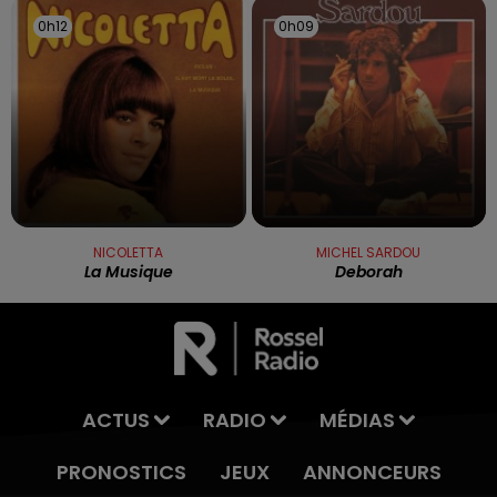
0h12
0h12
0h09
0h09
NICOLETTA
MICHEL SARDOU
La Musique
Deborah
ACTUS
RADIO
MÉDIAS
PRONOSTICS
JEUX
ANNONCEURS