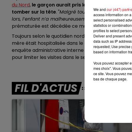
7h00 - 10h00
du Nord
,
le garçon aurait pris le bébé pour une pou
DEBOUT C'EST L'HEURE
We and
our (447) partn
tomber sur la tête
. "
Malgré tous les efforts des é
access information on a 
lors, l’enfant n’a malheureusement pas pu être sa
select personalised ad
statistics or combinatio
prématurée est décédée ce mardi en fin de journée
profiles to select person
Toujours selon le quotidien nordiste, cela faisait plu
Deliver and present adv
data such as IP address 
mère était hospitalisée dans le même service avec
requested; Use precise g
enquête administrative interne a été ouverte par l’hô
based on information tra
pour limiter les visites dans le service néonatalogie.
Vous pouvez accepter en 
mes choix". Vous pouvez
ce site. Vous pouvez met
bas de chaque page.
FIL D'ACTUS