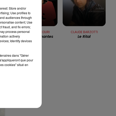
13h00 - 16h00
LES APRÈS-MIDI QUI CHANTENT
erest: Store and/or
tising; Use profiles to
tand audiences through
personalise content; Use
 fraud, and fix errors;
 may process personal
NANA MOUSKOURI
CLAUDE BARZOTTI
mation actively
Quand Tu Chantes
Le Rital
e
vices; Identify devices
rtenaires dans "Gérer
s'appliqueront que pour
les cookies" situé en