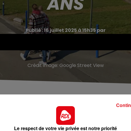
ANS
Publié : 16 juillet 2025 à 15h35 par
Crédit image:
Google Street View
anne-de-Flandre à Lille.
Contin
uniqué, "
un drame humain
" et "
un
événement
nt".
Vendredi 11 juillet, en fin de matinée, un enfant de 6 a
Le respect de votre vie privée est notre priorité
âgée de 5 jours, et née à 7 mois et demi. D'après
la Voix