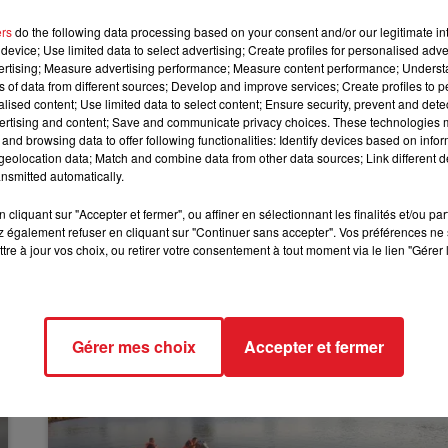
12h00 - 13h00
pée. Il l'aurait attrapé par la couche avant de le faire
RDL & VOUS
ers
do the following data processing based on your consent and/or our legitimate int
quipes de réanimation engagés aussitôt et menés depuis
device; Use limited data to select advertising; Create profiles for personalised adver
uvée"
, écrit l'hôpital dans son communiqué. La petite
vertising; Measure advertising performance; Measure content performance; Unders
ns of data from different sources; Develop and improve services; Create profiles to 
.
alised content; Use limited data to select content; Ensure security, prevent and detect
sieurs jours que le garçon déambulait dans les couloirs. Sa
ertising and content; Save and communicate privacy choices. These technologies
and browsing data to offer following functionalities: Identify devices based on infor
 son bébé.
Le parquet de Lille a ouvert une enquête. Et un
eolocation data; Match and combine data from other data sources; Link different de
pital. Des "
mesures strictes
" ont été prises également
nsmitted automatically.
cliquant sur "Accepter et fermer", ou affiner en sélectionnant les finalités et/ou pa
 également refuser en cliquant sur "Continuer sans accepter". Vos préférences ne 
tre à jour vos choix, ou retirer votre consentement à tout moment via le lien "Gérer 
Gérer mes choix
Accepter et fermer