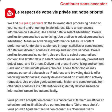
Continuer sans accepter
grands brûlés du CHR de Lille.
Le respect de votre vie privée est notre priorité
Une enquête a été ouverte pour tenter de déterminer
les raisons de son geste.
We and
our (447) partners
do the following data processing based on
your consent and/or our legitimate interest: Store and/or access
information on a device; Use limited data to select advertising; Create
profiles for personalised advertising; Use profiles to select personalised
advertising; Measure advertising performance; Measure content
FIL D'ACTUS
performance; Understand audiences through statistics or combinations
of data from different sources; Develop and improve services; Create
profiles to personalise content; Use profiles to select personalised
content; Use limited data to select content; Ensure security, prevent and
detect fraud, and fix errors; Deliver and present advertising and content;
Save and communicate privacy choices. These technologies may
process personal data such as IP address and browsing data to offer
following functionalities: Identify devices based on information actively
requested; Use precise geolocation data; Match and combine data from
other data sources; Link different devices; Identify devices based on
information transmitted automatically.
15 juillet 2026
BÉTHUNE: ENQUÊTE POUR HOMICIDE
Vous pouvez accepter en cliquant sur "Accepter et fermer", ou affiner en
VOLONTAIRE EN COURS, APRÈS LA...
sélectionnant les finalités et/ou partenaires dans "Gérer mes choix".
Vous pouvez également refuser en cliquant sur "Continuer sans
Selon les premiers éléments, le logement servait