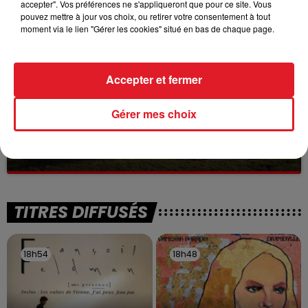
accepter". Vos préférences ne s'appliqueront que pour ce site. Vous
à des prostituées
pouvez mettre à jour vos choix, ou retirer votre consentement à tout
moment via le lien "Gérer les cookies" situé en bas de chaque page.
Accepter et fermer
Gérer mes choix
13 juillet 2026
WINGLES: UN JEUNE PERD LA VIE, NOYÉ À
LA BASE DE LOISIRS
La victime a coulé à pic
TITRES DIFFUSÉS
18h54
18h54
18h48
18h48