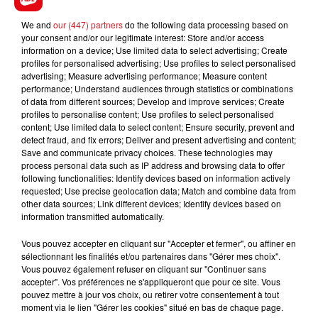
We and
our (447) partners
do the following data processing based on
FIL D'ACTUS
your consent and/or our legitimate interest: Store and/or access
information on a device; Use limited data to select advertising; Create
profiles for personalised advertising; Use profiles to select personalised
advertising; Measure advertising performance; Measure content
performance; Understand audiences through statistics or combinations
of data from different sources; Develop and improve services; Create
profiles to personalise content; Use profiles to select personalised
content; Use limited data to select content; Ensure security, prevent and
detect fraud, and fix errors; Deliver and present advertising and content;
Save and communicate privacy choices. These technologies may
process personal data such as IP address and browsing data to offer
15 juillet 2026
following functionalities: Identify devices based on information actively
BÉTHUNE: ENQUÊTE POUR HOMICIDE
requested; Use precise geolocation data; Match and combine data from
VOLONTAIRE EN COURS, APRÈS LA...
other data sources; Link different devices; Identify devices based on
information transmitted automatically.
Selon les premiers éléments, le logement servait
à des prostituées
Vous pouvez accepter en cliquant sur "Accepter et fermer", ou affiner en
sélectionnant les finalités et/ou partenaires dans "Gérer mes choix".
Vous pouvez également refuser en cliquant sur "Continuer sans
accepter". Vos préférences ne s'appliqueront que pour ce site. Vous
pouvez mettre à jour vos choix, ou retirer votre consentement à tout
moment via le lien "Gérer les cookies" situé en bas de chaque page.