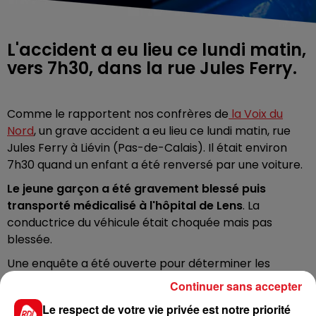
L'accident a eu lieu ce lundi matin,
vers 7h30, dans la rue Jules Ferry.
Comme le rapportent nos confrères de
la Voix du
Nord
, un grave accident a eu lieu ce lundi matin, rue
Jules Ferry à Liévin (Pas-de-Calais). Il était environ
7h30 quand un enfant a été renversé par une voiture.
Le jeune garçon a été gravement blessé puis
transporté médicalisé à l'hôpital de Lens
. La
conductrice du véhicule était choquée mais pas
blessée.
Une enquête a été ouverte pour déterminer les
circonstances précises de l'accident.
Continuer sans accepter
Le respect de votre vie privée est notre priorité