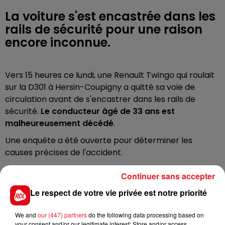
La voiture s'est encastrée dans les
rails de sécurité pour une raison
encore inconnue.
Vers 15 heures ce lundi, une Renault Twingo qui roulait
sur la D301 à Hersin-Coupigny a quitté sa voie de
circulation avant de s'encastrer dans les rails de
sécurité.
Le conducteur âgé de 33 ans est
malheureusement décédé
.
Une enquête a été ouverte pour déterminer les
causes précises de l'accident.
Continuer sans accepter
Le respect de votre vie privée est notre priorité
FIL D'ACTUS
We and
our (447) partners
do the following data processing based on
your consent and/or our legitimate interest: Store and/or access