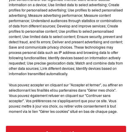
information on a device; Use limited data to select advertising; Create
profiles for personalised advertising; Use profiles to select personalised
advertising; Measure advertising performance; Measure content
performance; Understand audiences through statistics or combinations
of data from different sources; Develop and improve services; Create
profiles to personalise content; Use profiles to select personalised
content; Use limited data to select content; Ensure security, prevent and
detect fraud, and fix errors; Deliver and present advertising and content;
15 juillet 2026
Save and communicate privacy choices. These technologies may
BÉTHUNE: ENQUÊTE POUR HOMICIDE
process personal data such as IP address and browsing data to offer
VOLONTAIRE EN COURS, APRÈS LA...
following functionalities: Identify devices based on information actively
requested; Use precise geolocation data; Match and combine data from
Selon les premiers éléments, le logement servait
other data sources; Link different devices; Identify devices based on
à des prostituées
information transmitted automatically.
Vous pouvez accepter en cliquant sur "Accepter et fermer", ou affiner en
sélectionnant les finalités et/ou partenaires dans "Gérer mes choix".
Vous pouvez également refuser en cliquant sur "Continuer sans
accepter". Vos préférences ne s'appliqueront que pour ce site. Vous
pouvez mettre à jour vos choix, ou retirer votre consentement à tout
moment via le lien "Gérer les cookies" situé en bas de chaque page.
13 juillet 2026
WINGLES: UN JEUNE PERD LA VIE, NOYÉ À
LA BASE DE LOISIRS