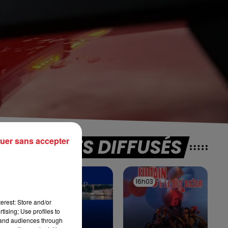
TITRES DIFFUSÉS
uer sans accepter
e
16h06
16h06
16h03
16h03
erest: Store and/or
tising; Use profiles to
tand audiences through