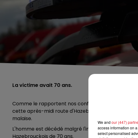
La victime avait 70 ans.
Comme le rapportent nos confrères de
la Voix du 
cette après-midi route d'Hazebrouck à Wallon-Cap
malaise.
We and
our (447) partn
access information on a 
L'homme est décédé malgré l'intervention de secours
select personalised ad
Hazebrouckois de 70 ans.