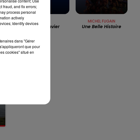
personalise content; Use
7h00 - 10h00
 fraud, and fix errors;
RDL WEEK-END
 may process personal
mation actively
GOLD
MICHEL FUGAIN
vices; Identify devices
Rio De Janvier
Une Belle Histoire
rtenaires dans "Gérer
s'appliqueront que pour
les cookies" situé en