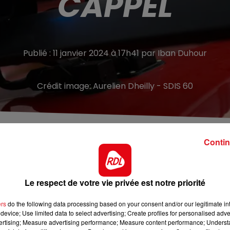
CAPPEL
Publié : 11 janvier 2024 à 17h41 par Iban Duhour
Crédit image:
Aurelien Dheilly - SDIS 60
Contin
Nord
, un homme a été retrouvé inanimé sur la voie publiqu
Le respect de votre vie privée est notre priorité
pel. La victime se promenait à pied au moment de son
ers
do the following data processing based on your consent and/or our legitimate int
device; Use limited data to select advertising; Create profiles for personalised adver
 et les tentatives de réanimation. La victime est un
vertising; Measure advertising performance; Measure content performance; Unders