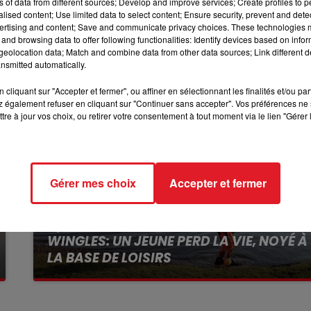
ns of data from different sources; Develop and improve services; Create profiles to 
10h00 - 12h00
alised content; Use limited data to select content; Ensure security, prevent and detect
 les gendarmes étaient sur place.
RDL WEEKEND
ertising and content; Save and communicate privacy choices. These technologies
and browsing data to offer following functionalities: Identify devices based on infor
eolocation data; Match and combine data from other data sources; Link different de
nsmitted automatically.
cliquant sur "Accepter et fermer", ou affiner en sélectionnant les finalités et/ou pa
 également refuser en cliquant sur "Continuer sans accepter". Vos préférences ne 
tre à jour vos choix, ou retirer votre consentement à tout moment via le lien "Gérer 
Gérer mes choix
Accepter et fermer
13 juillet 2026
WINGLES: UN JEUNE PERD LA VIE, NOYÉ À
LA BASE DE LOISIRS
La victime a coulé à pic