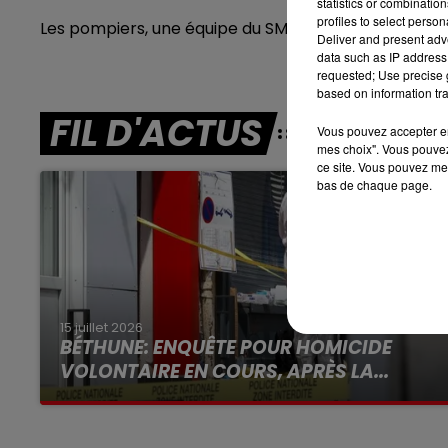
statistics or combinatio
7h00 - 10h00
profiles to select person
Les pompiers, une équipe du SMUR d'Armentières et
RDL WEEK-END
Deliver and present adv
data such as IP address 
requested; Use precise g
based on information tra
FIL D'ACTUS
Vous pouvez accepter en 
mes choix". Vous pouvez
ce site. Vous pouvez met
bas de chaque page.
15 juillet 2026
BÉTHUNE: ENQUÊTE POUR HOMICIDE
VOLONTAIRE EN COURS, APRÈS LA...
Selon les premiers éléments, le logement
servait à des prostituées