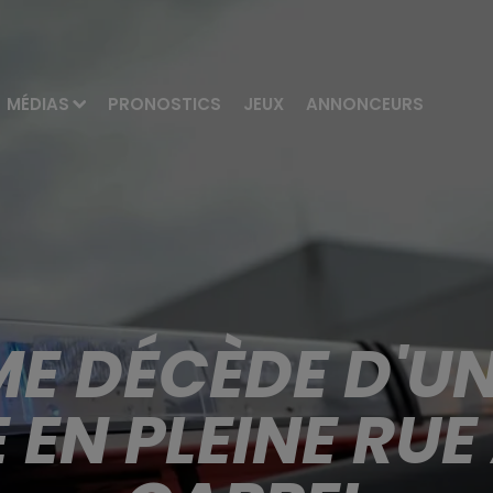
MÉDIAS
PRONOSTICS
JEUX
ANNONCEURS
E DÉCÈDE D'UN
EN PLEINE RU