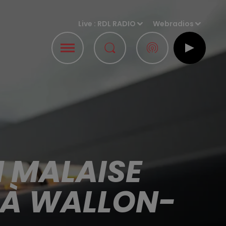
Live :
RDL RADIO
Webradios
 MALAISE
E À WALLON-