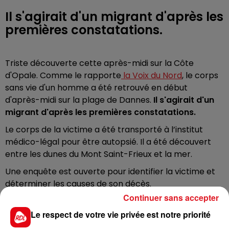
Il s'agirait d'un migrant d'après les
premières constatations.
Triste découverte cette après-midi sur la Côte
d'Opale. Comme le rapporte
la Voix du Nord
, le corps
sans vie d'un homme a été retrouvé en début
d'après-midi sur la plage de Dannes.
Il s'agirait d'un
migrant d'après les premières constatations.
Le corps de la victime a été transporté à l’institut
médico-légal pour être autopsié. Il a été découvert
entre les dunes du Mont Saint-Frieux et la mer.
Une enquête est ouverte pour identifier la victime et
déterminer les causes de son décès.
Continuer sans accepter
Le respect de votre vie privée est notre priorité