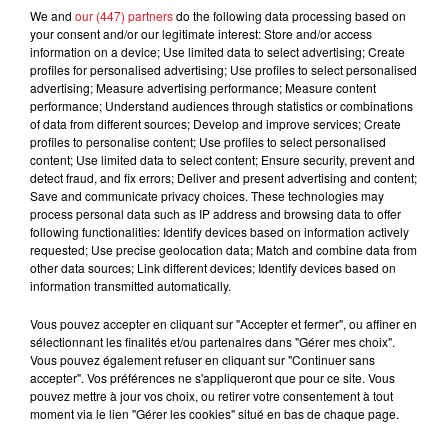
FIL D'ACTUS
We and
our (447) partners
do the following data processing based on
your consent and/or our legitimate interest: Store and/or access
information on a device; Use limited data to select advertising; Create
profiles for personalised advertising; Use profiles to select personalised
advertising; Measure advertising performance; Measure content
performance; Understand audiences through statistics or combinations
of data from different sources; Develop and improve services; Create
profiles to personalise content; Use profiles to select personalised
content; Use limited data to select content; Ensure security, prevent and
detect fraud, and fix errors; Deliver and present advertising and content;
Save and communicate privacy choices. These technologies may
15 juillet 2026
process personal data such as IP address and browsing data to offer
BÉTHUNE: ENQUÊTE POUR HOMICIDE
following functionalities: Identify devices based on information actively
VOLONTAIRE EN COURS, APRÈS LA...
requested; Use precise geolocation data; Match and combine data from
other data sources; Link different devices; Identify devices based on
Selon les premiers éléments, le logement servait
information transmitted automatically.
à des prostituées
Vous pouvez accepter en cliquant sur "Accepter et fermer", ou affiner en
sélectionnant les finalités et/ou partenaires dans "Gérer mes choix".
Vous pouvez également refuser en cliquant sur "Continuer sans
accepter". Vos préférences ne s'appliqueront que pour ce site. Vous
pouvez mettre à jour vos choix, ou retirer votre consentement à tout
moment via le lien "Gérer les cookies" situé en bas de chaque page.