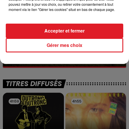
pouvez mettre à jour vos choix, ou retirer votre consentement à tout
moment via le lien "Gérer les cookies" situé en bas de chaque page.
Accepter et fermer
Gérer mes choix
13 juillet 2026
WINGLES: UN JEUNE PERD LA VIE, NOYÉ À
LA BASE DE LOISIRS
La victime a coulé à pic
TITRES DIFFUSÉS
4h59
4h59
4h55
4h55