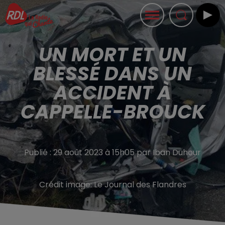
UN MORT ET UN
BLESSÉ DANS UN
ACCIDENT À
CAPPELLE-BROUCK
Publié : 29 août 2023 à 15h05 par Iban Duhour
Crédit image:
Le Journal des Flandres