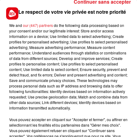
Continuer sans accepter
Le conducteur du camion, en état de choc et
légèrement blessé, a été transporté à l'hôpital de
Le respect de votre vie privée est notre priorité
Dunkerque. Une déviation a été mise en place.
We and
our (447) partners
do the following data processing based on
your consent and/or our legitimate interest: Store and/or access
information on a device; Use limited data to select advertising; Create
profiles for personalised advertising; Use profiles to select personalised
FIL D'ACTUS
advertising; Measure advertising performance; Measure content
performance; Understand audiences through statistics or combinations
of data from different sources; Develop and improve services; Create
profiles to personalise content; Use profiles to select personalised
content; Use limited data to select content; Ensure security, prevent and
detect fraud, and fix errors; Deliver and present advertising and content;
Save and communicate privacy choices. These technologies may
process personal data such as IP address and browsing data to offer
following functionalities: Identify devices based on information actively
requested; Use precise geolocation data; Match and combine data from
other data sources; Link different devices; Identify devices based on
information transmitted automatically.
15 juillet 2026
BÉTHUNE: ENQUÊTE POUR HOMICIDE
Vous pouvez accepter en cliquant sur "Accepter et fermer", ou affiner en
VOLONTAIRE EN COURS, APRÈS LA...
sélectionnant les finalités et/ou partenaires dans "Gérer mes choix".
Selon les premiers éléments, le logement servait
Vous pouvez également refuser en cliquant sur "Continuer sans
accepter". Vos préférences ne s'appliqueront que pour ce site. Vous
à des prostituées