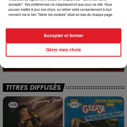
accepter". Vos préférences ne s'appliqueront que pour ce site. Vous
à des prostituées
pouvez mettre à jour vos choix, ou retirer votre consentement à tout
moment via le lien "Gérer les cookies" situé en bas de chaque page.
Accepter et fermer
Gérer mes choix
13 juillet 2026
WINGLES: UN JEUNE PERD LA VIE, NOYÉ À
LA BASE DE LOISIRS
La victime a coulé à pic
TITRES DIFFUSÉS
1h18
1h18
1h15
1h15