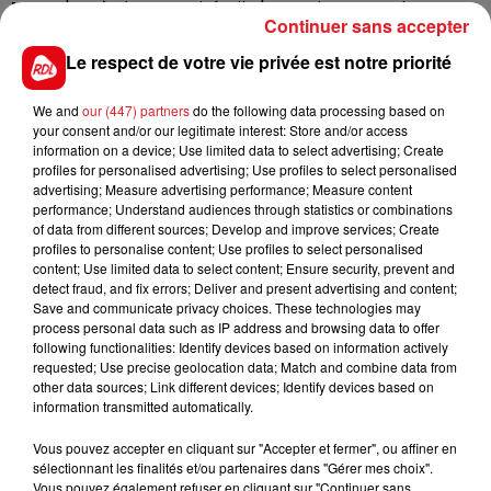
Mer
. D'après les autorités, il n'y aurait pas eu de
Continuer sans accepter
naufrage cette nuit mais deux traversées ont été
signalées. Des tentatives de mise à l'eau ont
Le respect de votre vie privée est notre priorité
également été relevées.
We and
our (447) partners
do the following data processing based on
your consent and/or our legitimate interest: Store and/or access
information on a device; Use limited data to select advertising; Create
profiles for personalised advertising; Use profiles to select personalised
FIL D'ACTUS
advertising; Measure advertising performance; Measure content
performance; Understand audiences through statistics or combinations
of data from different sources; Develop and improve services; Create
profiles to personalise content; Use profiles to select personalised
content; Use limited data to select content; Ensure security, prevent and
detect fraud, and fix errors; Deliver and present advertising and content;
Save and communicate privacy choices. These technologies may
process personal data such as IP address and browsing data to offer
following functionalities: Identify devices based on information actively
requested; Use precise geolocation data; Match and combine data from
other data sources; Link different devices; Identify devices based on
information transmitted automatically.
15 juillet 2026
BÉTHUNE: ENQUÊTE POUR HOMICIDE
Vous pouvez accepter en cliquant sur "Accepter et fermer", ou affiner en
VOLONTAIRE EN COURS, APRÈS LA...
sélectionnant les finalités et/ou partenaires dans "Gérer mes choix".
Selon les premiers éléments, le logement servait
Vous pouvez également refuser en cliquant sur "Continuer sans