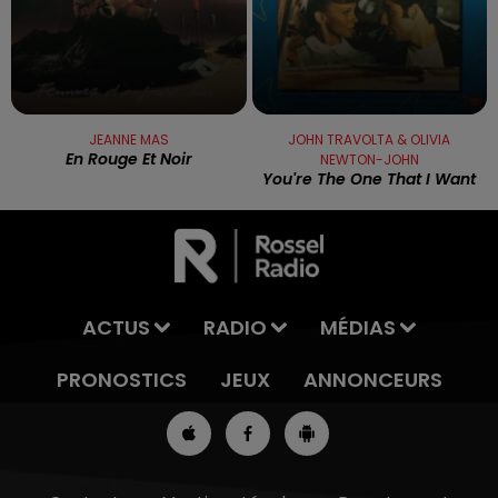
JEANNE MAS
JOHN TRAVOLTA & OLIVIA
En Rouge Et Noir
NEWTON-JOHN
You're The One That I Want
ACTUS
RADIO
MÉDIAS
PRONOSTICS
JEUX
ANNONCEURS