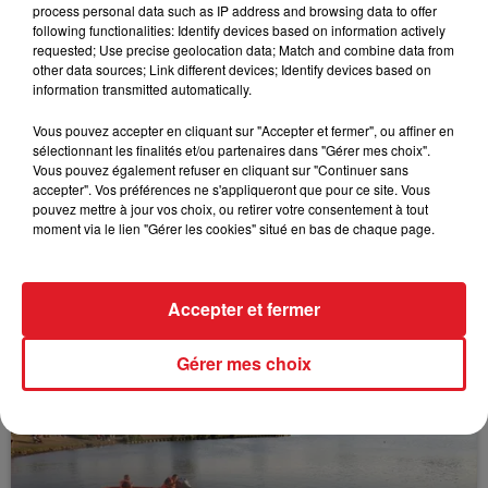
process personal data such as IP address and browsing data to offer
following functionalities: Identify devices based on information actively
FIL D'ACTUS
requested; Use precise geolocation data; Match and combine data from
other data sources; Link different devices; Identify devices based on
information transmitted automatically.
Vous pouvez accepter en cliquant sur "Accepter et fermer", ou affiner en
sélectionnant les finalités et/ou partenaires dans "Gérer mes choix".
Vous pouvez également refuser en cliquant sur "Continuer sans
accepter". Vos préférences ne s'appliqueront que pour ce site. Vous
pouvez mettre à jour vos choix, ou retirer votre consentement à tout
moment via le lien "Gérer les cookies" situé en bas de chaque page.
15 juillet 2026
BÉTHUNE: ENQUÊTE POUR HOMICIDE
Accepter et fermer
VOLONTAIRE EN COURS, APRÈS LA...
Selon les premiers éléments, le logement servait
Gérer mes choix
à des prostituées