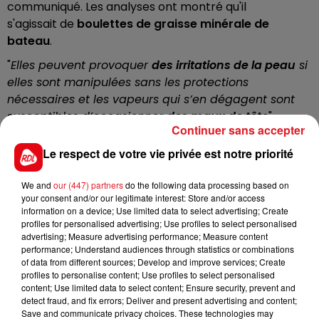
communiqué. Les analyses ont montré qu'il
s'agissait de
boulettes de graisse minérale de
bateau
.
"
Elles peuvent provoquer
des irritations de la peau
si
elles sont manipulées sans les protections
nécessaires et les vapeurs qui s’en dégagent sont
susceptibles d’occasionner
des maux de tête
",
Continuer sans accepter
prévient également la préfecture.
Le respect de votre vie privée est notre priorité
Dans ce contexte, le préfet du Nord appelle les
promeneurs à la prudence. Il est recommandé de ne
We and
our (447) partners
do the following data processing based on
pas manipuler ces boulettes, et de ne pas ramasser
your consent and/or our legitimate interest: Store and/or access
les coquillages et crustacés.
information on a device; Use limited data to select advertising; Create
profiles for personalised advertising; Use profiles to select personalised
Par mesure de précaution, les personnes ayant
advertising; Measure advertising performance; Measure content
manipulé ces boulettes sont appelées à contacter
performance; Understand audiences through statistics or combinations
of data from different sources; Develop and improve services; Create
le SAMU (15) ou ou le centre antipoison (0 800 59 59
profiles to personalise content; Use profiles to select personalised
59).
content; Use limited data to select content; Ensure security, prevent and
detect fraud, and fix errors; Deliver and present advertising and content;
Save and communicate privacy choices. These technologies may