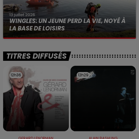
13 juillet 2026
WINGLES: UN JEUNE PERD LA VIE, NOYÉ À
LA BASE DE LOISIRS
La victime a coulé à pic
TITRES DIFFUSÉS
12h36
12h36
12h29
12h29
GERARD LENORMAN
ALAIN BASHUNG