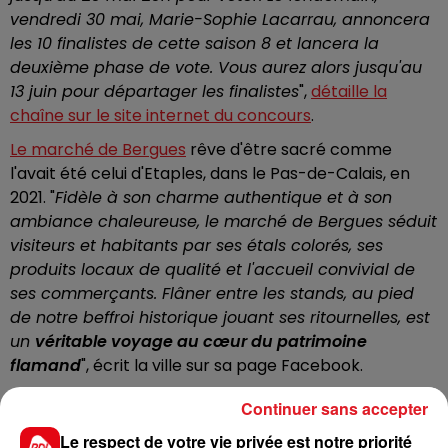
vendredi 30 mai, Marie-Sophie Lacarrau, annoncera
les 10 finalistes de cette saison 8 et lancera la
deuxième phase de vote. Vous aurez alors jusqu'au
13 juin pour départager les finalistes
",
détaille la
chaîne sur le site internet du concours
.
Le marché de Bergues
rêve d'être sacré comme
l'avait été celui d'Etaples, dans le Pas-de-Calais, en
2021. "
Fidèle à son charme authentique et à son
ambiance chaleureuse, le marché de Bergues séduit
visiteurs et habitants par ses étals colorés, ses
produits locaux de qualité et l'accueil convivial de
ses commerçants. Flâner entre les stands, au pied
de notre beffroi historique jouant ses ritournelles, est
un
véritable voyage au cœur du patrimoine
flamand
", écrit la ville sur sa page Facebook.
Continuer sans accepter
Le respect de votre vie privée est notre priorité