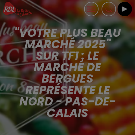
"VOTRE PLUS BEAU
MARCHÉ 2025"
SUR TF1 : LE
MARCHÉ DE
BERGUES
REPRÉSENTE LE
NORD - PAS-DE-
CALAIS