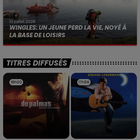
13 juillet 2026
WINGLES: UN JEUNE PERD LA VIE, NOYÉ À
LA BASE DE LOISIRS
La victime a coulé à pic
TITRES DIFFUSÉS
18h00
18h00
17h56
17h56