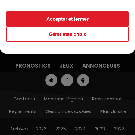
Accepter et fermer
Gérer mes choix
ACTUS
RADIO
MÉDIAS
PRONOSTICS
JEUX
ANNONCEURS
Contacts
Mentions Légales
Recrutement
Règlements
Gestion des cookies
Plan du site
Archives
2026
2025
2024
2023
2022