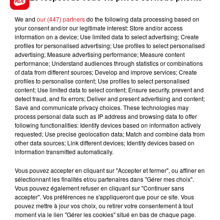
We and
our (447) partners
do the following data processing based on
your consent and/or our legitimate interest: Store and/or access
information on a device; Use limited data to select advertising; Create
Hesdigneul les Béthune salle Natin
profiles for personalised advertising; Use profiles to select personalised
Lieu
advertising; Measure advertising performance; Measure content
62196
Hesdigneul les Béthune
performance; Understand audiences through statistics or combinations
of data from different sources; Develop and improve services; Create
profiles to personalise content; Use profiles to select personalised
content; Use limited data to select content; Ensure security, prevent and
Tarif
Payant
detect fraud, and fix errors; Deliver and present advertising and content;
Save and communicate privacy choices. These technologies may
process personal data such as IP address and browsing data to offer
following functionalities: Identify devices based on information actively
requested; Use precise geolocation data; Match and combine data from
Bonjour, je me présente.... membre du groupe
other data sources; Link different devices; Identify devices based on
hesdicrew. Nous organisons le 18 avril prochain un
information transmitted automatically.
événement se nommant H BATTLE a Hesdigneul les
Vous pouvez accepter en cliquant sur "Accepter et fermer", ou affiner en
Béthune, événement ayant pour objet de financer un
sélectionnant les finalités et/ou partenaires dans "Gérer mes choix".
voyage pédagogique en auto-financement donc je
Vous pouvez également refuser en cliquant sur "Continuer sans
viens vers vous pour savoir s'il est possible de faire une
accepter". Vos préférences ne s'appliqueront que pour ce site. Vous
pouvez mettre à jour vos choix, ou retirer votre consentement à tout
promotion sur votre média.
moment via le lien "Gérer les cookies" situé en bas de chaque page.