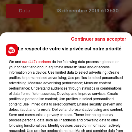
Date
18 décembre 2019 à 13h30
Place Albert Denvers
Continuer sans accepter
Lieu
59820
Gravelines
Le respect de votre vie privée est notre priorité
We and
our (447) partners
do the following data processing based on
your consent and/or our legitimate interest: Store and/or access
Tarif
Payant
information on a device; Use limited data to select advertising; Create
profiles for personalised advertising; Use profiles to select personalised
advertising; Measure advertising performance; Measure content
performance; Understand audiences through statistics or combinations
of data from different sources; Develop and improve services; Create
« L'Empereur et le Rossignol » d'après le conte d'Andersen
profiles to personalise content; Use profiles to select personalised
Par la Compagnie Les Globe Trottoirs
content; Use limited data to select content; Ensure security, prevent and
Spectacle théâtral et musical pour jeune public à partir de 4
detect fraud, and fix errors; Deliver and present advertising and content;
Save and communicate privacy choices. These technologies may
ans
process personal data such as IP address and browsing data to offer
Mercredi 18 décembre à 14h30
following functionalities: Identify devices based on information actively
Scène Vauban
requested; Use precise geolocation data; Match and combine data from