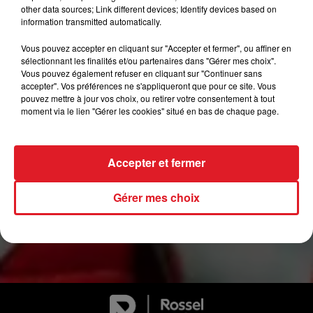
other data sources; Link different devices; Identify devices based on
Tarif : 1,50 € / Carte Culture
information transmitted automatically.
Comme tous les empereurs, l'Empereur vit avec sa cour dans un
Vous pouvez accepter en cliquant sur "Accepter et fermer", ou affiner en
superbe palais au milieu d'un superbe jardin, loin des problèmes de
sélectionnant les finalités et/ou partenaires dans "Gérer mes choix".
Vous pouvez également refuser en cliquant sur "Continuer sans
ses sujets. Comme tous les empereurs, il s'ennuie et tente de se
accepter". Vos préférences ne s'appliqueront que pour ce site. Vous
distraire en martyrisant gentiment son fidèle Chambellan.
pouvez mettre à jour vos choix, ou retirer votre consentement à tout
Un jour, il apprend que son jardin abrite un Rossignol, l'Empereur
moment via le lien "Gérer les cookies" situé en bas de chaque page.
tombe immédiatement sous le charme du chant libre et harmonieux
de l'oiseau et décide alors de le garder à la cour⬦
Accepter et fermer
Renseignements et réservations au Service Culture de
Gravelines :
Gérer mes choix
03 28 24 85 65 -
serviceculture@ville-gravelines.fr
Facebook : Scène Vauban