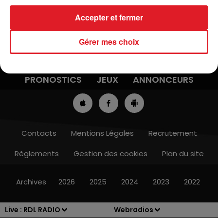
Accepter et fermer
Gérer mes choix
ACTUS
RADIO
MÉDIAS
PRONOSTICS
JEUX
ANNONCEURS
Contacts
Mentions Légales
Recrutement
Règlements
Gestion des cookies
Plan du site
Archives
2026
2025
2024
2023
2022
Live :
RDL RADIO
Webradios