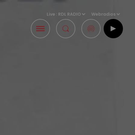
Live :
RDL RADIO
Webradios