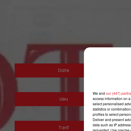
Date
We and
our (447) partn
Lieu
access information on a 
select personalised ad
statistics or combinatio
profiles to select person
Deliver and present adv
data such as IP address 
Tarif
requested; Use precise g